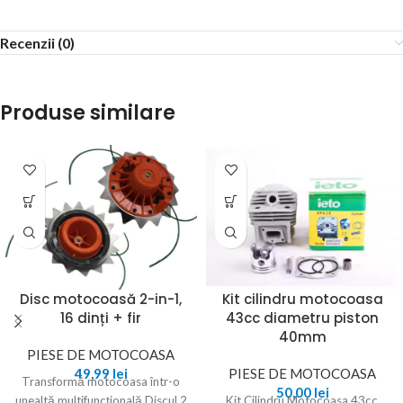
Recenzii (0)
Produse similare
Disc motocoasă 2-in-1,
Kit cilindru motocoasa
16 dinți + fir
43cc diametru piston
40mm
PIESE DE MOTOCOASA
49,99
lei
PIESE DE MOTOCOASA
Transformă motocoasa într-o
50,00
lei
unealtă multifuncțională Discul 2
Kit Cilindru Motocoasa 43cc,