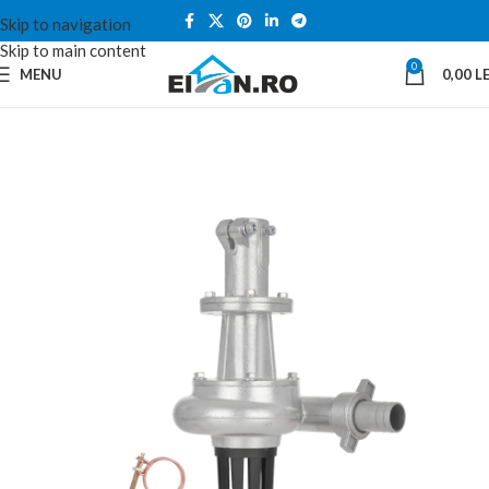
Skip to navigation
Skip to main content
0
MENU
0,00
LE