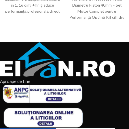
în 1, 16 dinți + fir îți aduce
Diametru Piston 40mm – Set
performanță profesională direct
Motor Complet pentru
în grădină.
Performanță Optimă Kit cilindru
motocoasa 43cc cu diametrul
Aproape de tine