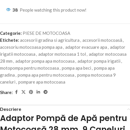
38
People watching this product now!
Categorie:
PIESE DE MOTOCOASA
Etichete:
accesorii gradina si agricultura
,
accesorii motocoasă
,
accesoriu motocoasa pompa apa
,
adaptor evacuare apa
,
adaptor
irigatii motocoasa
,
adaptor motocoasa 1 tol
,
adaptor motocoasa
28 mm
,
adaptor pompa apa motocoasa
,
adaptor pompa irigatii
,
motopompa pentru motocoasa
,
pompa apa beci
,
pompa apa
gradina
,
pompa apa pentru motocoasa
,
pompa motocoasa 9
caneluri
,
pompare apa motocoasa
Share:
Descriere
Adaptor Pompă de Apă pentru
Motocoasă 28 mm, 9 Caneluri