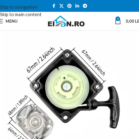
Skip to navigation
Skip to main content
0
MENU
0,00
LE