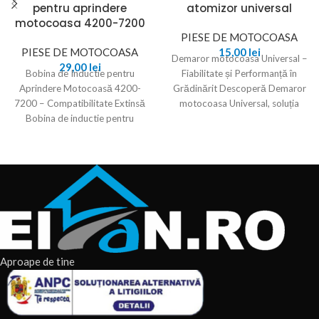
pentru aprindere
atomizor universal
motocoasa 4200-7200
PIESE DE MOTOCOASA
PIESE DE MOTOCOASA
15,00
lei
Demaror motocoasa Universal –
29,00
lei
Bobina de Inductie pentru
Fiabilitate și Performanță în
Aprindere Motocoasă 4200-
Grădinărit Descoperă Demaror
7200 – Compatibilitate Extinsă
motocoasa Universal, soluția
Bobina de inductie pentru
ideală pentru utilizatorii care
aprindere este un component
caută fiabilitate și
esențial pentru
Aproape de tine