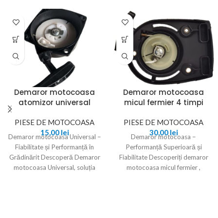
Demaror motocoasa
Demaror motocoasa
atomizor universal
micul fermier 4 timpi
PIESE DE MOTOCOASA
PIESE DE MOTOCOASA
15,00
lei
30,00
lei
Demaror motocoasa Universal –
Demaror motocoasa –
Fiabilitate și Performanță în
Performanță Superioară și
Grădinărit Descoperă Demaror
Fiabilitate Descoperiți demaror
motocoasa Universal, soluția
motocoasa micul fermier ,
ideală pentru utilizatorii care
proiectat pentru a oferi
caută fiabilitate și
performanță și fiabilitate