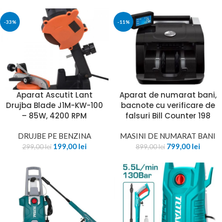
-33%
-11%
Aparat Ascutit Lant
Aparat de numarat bani,
Drujba Blade J1M-KW-100
bacnote cu verificare de
– 85W, 4200 RPM
falsuri Bill Counter 198
DRUJBE PE BENZINA
MASINI DE NUMARAT BANI
199,00
lei
799,00
lei
299,00
lei
899,00
lei