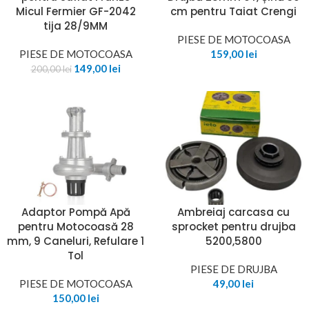
Micul Fermier GF-2042
cm pentru Taiat Crengi
tija 28/9MM
PIESE DE MOTOCOASA
PIESE DE MOTOCOASA
159,00
lei
149,00
lei
200,00
lei
Adaptor Pompă Apă
Ambreiaj carcasa cu
pentru Motocoasă 28
sprocket pentru drujba
mm, 9 Caneluri, Refulare 1
5200,5800
Tol
PIESE DE DRUJBA
PIESE DE MOTOCOASA
49,00
lei
150,00
lei