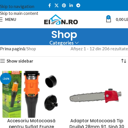
Skip to navigation
Skip to main content
0
MENU
0,00
LE
Shop
Categories
Prima pagină
Shop
Afișez 1 - 12 din 206 rezultate
Show sidebar
-26%
Accesoriu Motocoasă
Adaptor Motocoasă Tip
pentru Suflat Frunze
Drujbă 28mm 9T, Șină 30