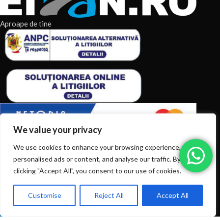
Aproape de tine
We value your privacy
We use cookies to enhance your browsing experience, serve
ARTICOLE RECENTE
personalised ads or content, and analyse our traffic. By
clicking "Accept All", you consent to our use of cookies.
TERMENI & CONDITII
CATEGORII DE PRODUSE
Customise
Reject All
Accept All
0
Ai intrebări? Sună la: +40720366616
Shop
Filters
Wishlist
Cart
My account
CATEGORII DE PRODUSE