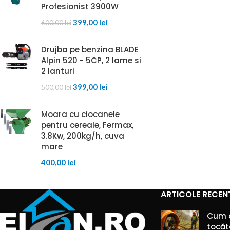
Profesionist 3900W
399,00
lei
600,00
lei
Drujba pe benzina BLADE
Alpin 520 - 5CP, 2 lame si
2 lanturi
399,00
lei
500,00
lei
Moara cu ciocanele
pentru cereale, Fermax,
3.8Kw, 200kg/h, cuva
mare
400,00
lei
ARTICOLE RECEN
Cum 
tocăt