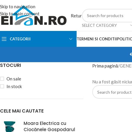
Skip to navigation
Skip to main content
Retur
SELECT CATEGORY
CATEGORII
TERMENI SI CONDITII
POLITIC
STOCURI
Prima pagină
GENE
On sale
Nu a fost găsit niciu
In stock
CELE MAI CAUTATE
Moara Electrica cu
Ciocănele Gospodarul