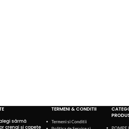
TE
TERMENI & CONDITII
CATEGO
PRODU
alegi sârmă
Termeni si Conditii
or crengi și capete
POMPE 
Politica de Service si