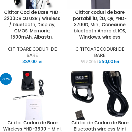
Cititor Cod de Bare YHD-
Cititor coduri de bare
3200DB cu USB / wireless
portabil 1D, 2D, QR, YHD-
/ bluetooth, Display,
3700D, Mini, Conexiune
CMOS, Memorie,
bluetooth Android, IOS,
1500mAh, Albastru
Windows, wireless
CITITOARE CODURI DE
CITITOARE CODURI DE
BARE
BARE
389,00
lei
550,00
lei
599,00
lei
-27%
Cititor Coduri de Bare
Cititor de Coduri de Bare
Wireless YHD-3600 – Mini,
Bluetooth wireless Mini