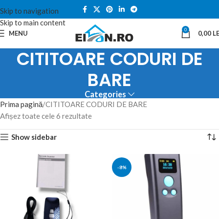
Skip to navigation
Skip to main content
0
MENU
0,00
LE
CITITOARE CODURI DE
BARE
Categories
Prima pagină
CITITOARE CODURI DE BARE
Afișez toate cele 6 rezultate
Show sidebar
-8%