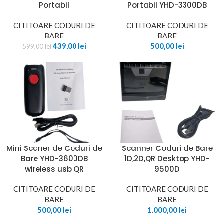
Portabil
Portabil YHD-3300DB
CITITOARE CODURI DE
CITITOARE CODURI DE
BARE
BARE
439,00
lei
500,00
lei
599,00
lei
Mini Scaner de Coduri de
Scanner Coduri de Bare
Bare YHD-3600DB
1D,2D,QR Desktop YHD-
wireless usb QR
9500D
CITITOARE CODURI DE
CITITOARE CODURI DE
BARE
BARE
500,00
lei
1.000,00
lei