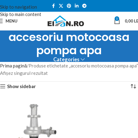
Skip to navigation
Skip to main content
0
MENU
0,00
LE
accesoriu motocoasa
pompa apa
Categories
Prima pagină
Produse etichetate „accesoriu motocoasa pompa apa”
Afișez singurul rezultat
Show sidebar