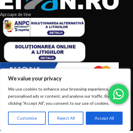
Aproape de tine
We value your privacy
We use cookies to enhance your browsing experience, serve
ARTICOLE RECENTE
personalised ads or content, and analyse our traffic. By
clicking "Accept All", you consent to our use of cookies.
TERMENI & CONDITII
CATEGORII DE PRODUSE
Customise
Reject All
Accept All
0
Ai intrebări? Sună la: +40720366616
Shop
Filters
Wishlist
Cart
My account
CATEGORII DE PRODUSE