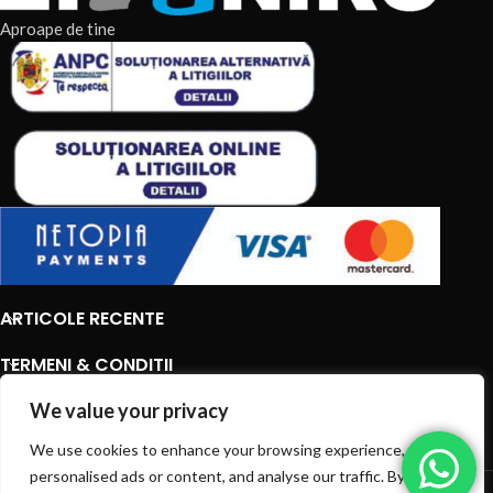
Aproape de tine
ARTICOLE RECENTE
TERMENI & CONDITII
We value your privacy
CATEGORII DE PRODUSE
We use cookies to enhance your browsing experience, serve
CATEGORII DE PRODUSE
personalised ads or content, and analyse our traffic. By
© 2026
EIAN.RO
|
Toate drepturile rezervate.