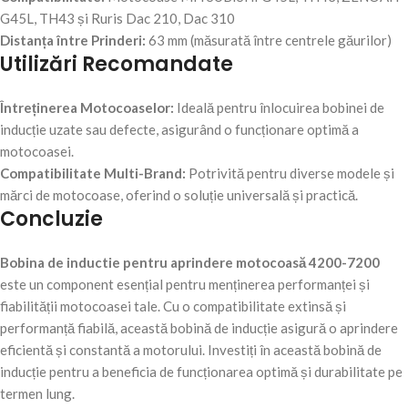
G45L, TH43 și Ruris Dac 210, Dac 310
Distanța între Prinderi:
63 mm (măsurată între centrele găurilor)
Utilizări Recomandate
Întreținerea Motocoaselor:
Ideală pentru înlocuirea bobinei de
inducție uzate sau defecte, asigurând o funcționare optimă a
motocoasei.
Compatibilitate Multi-Brand:
Potrivită pentru diverse modele și
mărci de motocoase, oferind o soluție universală și practică.
Concluzie
Bobina de inductie pentru aprindere motocoasă 4200-7200
este un component esențial pentru menținerea performanței și
fiabilității motocoasei tale. Cu o compatibilitate extinsă și
performanță fiabilă, această bobină de inducție asigură o aprindere
eficientă și constantă a motorului. Investiți în această bobină de
inducție pentru a beneficia de funcționarea optimă și durabilitate pe
termen lung.