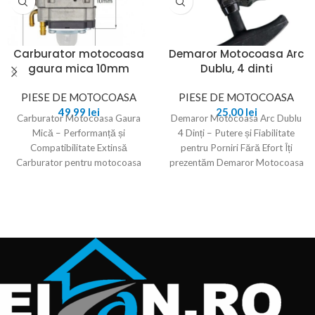
Carburator motocoasa
Demaror Motocoasa Arc
gaura mica 10mm
Dublu, 4 dinti
PIESE DE MOTOCOASA
PIESE DE MOTOCOASA
49,99
lei
25,00
lei
Carburator Motocoasa Gaura
Demaror Motocoasa Arc Dublu
Mică – Performanță și
4 Dinți – Putere și Fiabilitate
Compatibilitate Extinsă
pentru Porniri Fără Efort Îți
Carburator pentru motocoasa
prezentăm Demaror Motocoasa
cu gaura mică este un
Arc Dublu,
component crucial pentru