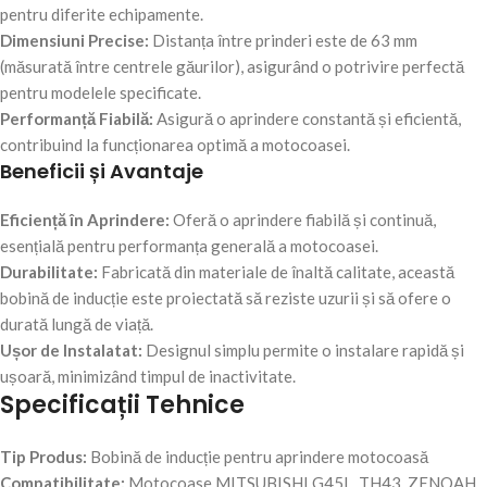
pentru diferite echipamente.
Dimensiuni Precise:
Distanța între prinderi este de 63 mm
(măsurată între centrele găurilor), asigurând o potrivire perfectă
pentru modelele specificate.
Performanță Fiabilă:
Asigură o aprindere constantă și eficientă,
contribuind la funcționarea optimă a motocoasei.
Beneficii și Avantaje
Eficiență în Aprindere:
Oferă o aprindere fiabilă și continuă,
esențială pentru performanța generală a motocoasei.
Durabilitate:
Fabricată din materiale de înaltă calitate, această
bobină de inducție este proiectată să reziste uzurii și să ofere o
durată lungă de viață.
Ușor de Instalatat:
Designul simplu permite o instalare rapidă și
ușoară, minimizând timpul de inactivitate.
Specificații Tehnice
Tip Produs:
Bobină de inducție pentru aprindere motocoasă
Compatibilitate:
Motocoase MITSUBISHI G45L, TH43, ZENOAH