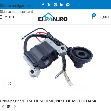
Skip to navigation
Skip to main content
0
MENU
0,00
LE
Click to enlarge
Prima pagină
PIESE DE SCHIMB
PIESE DE MOTOCOASA