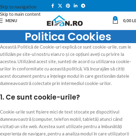
Skip to navigation
Skip to main content
0
MENU
0,00
LE
Politica Cookies
Această Politică de Cookie-uri explică ce sunt cookie-urile, cum le
utilizăm pe site-ul nostru eian.ro și ce opțiuni aveți cu privire la
acestea. Utilizând acest site, sunteți de acord cu utilizarea cookie-
urilor în conformitate cu această politică. Vă încurajăm să citiți
acest document pentru a înțelege modul în care gestionăm datele
dumneavoastră colectate prin intermediul cookie-urilor.
1. Ce sunt cookie-urile?
Cookie-urile sunt fișiere mici de text stocate pe dispozitivul
dumneavoastră (computer, telefon mobil, tabletă) atunci când
vizitați un site web. Acestea sunt utilizate pentru a îmbunătăți
experiența de navigare, pentru a analiza modul în care utilizatorii