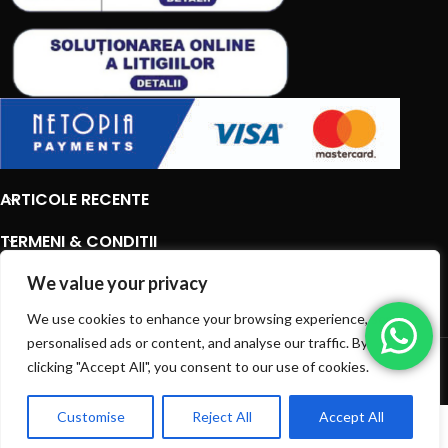
ARTICOLE RECENTE
TERMENI & CONDITII
CATEGORII DE PRODUSE
We value your privacy
We use cookies to enhance your browsing experience, serve
CATEGORII DE PRODUSE
personalised ads or content, and analyse our traffic. By
© 2026
EIAN.RO
|
Toate drepturile rezervate.
clicking "Accept All", you consent to our use of cookies.
Customise
Reject All
Accept All
0
Ai intrebări? Sună la: +40720366616
Shop
Sidebar
Wishlist
Cart
My account