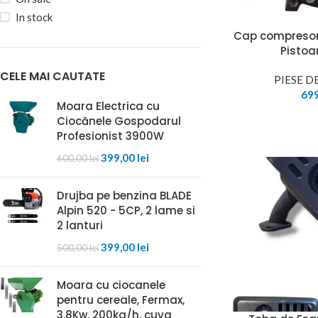
In stock
Cap compresor
Pisto
CELE MAI CAUTATE
PIESE 
69
Moara Electrica cu
Ciocănele Gospodarul
Profesionist 3900W
399,00
lei
600,00
lei
Drujba pe benzina BLADE
Alpin 520 - 5CP, 2 lame si
2 lanturi
399,00
lei
500,00
lei
Moara cu ciocanele
pentru cereale, Fermax,
3.8Kw, 200kg/h, cuva