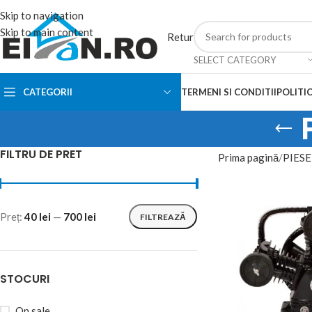
Skip to navigation
Skip to main content
Retur
SELECT CATEGORY
CATEGORII
TERMENI SI CONDITII
POLITIC
FILTRU DE PRET
Prima pagină
PIESE
Preț:
40 lei
—
700 lei
FILTREAZĂ
STOCURI
On sale