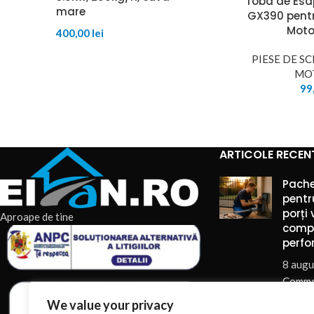
Toba de Es
mare
GX390 pentr
Mot
400,00
lei
PIESE DE S
MO
99
ARTICOLE RECEN
Pache
pentr
porți 
Aproape de tine
comp
perfo
8 augu
Comme
We value your privacy