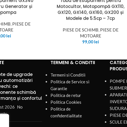
apament GX340
Toba de Esapament pentru
u Generator și
Motocultor, Motopompă GX110,
opompa
GX120, GX140, GX160, GX200 și
Modele de 5.5cp – 7cp
CHIMB
,
PIESE DE
TOARE
PIESE DE SCHIMB
,
PIESE DE
,00
lei
MOTOARE
99,00
lei
TE
TERMENI & CONDITII
CATEGO
PRODU
te de upgrade
Termeni si Conditii
u automatizări
POMPE 
Politica de Service si
vechi: ce
SUBMER
Garantie
onente schimbă
APARATE
Politica de retur
rmanța și confortul
INVERT
Politica Cookies
st 2026
No
SUDURA
Politica de
nts
PIESE 
confidentialitate
SCULE E