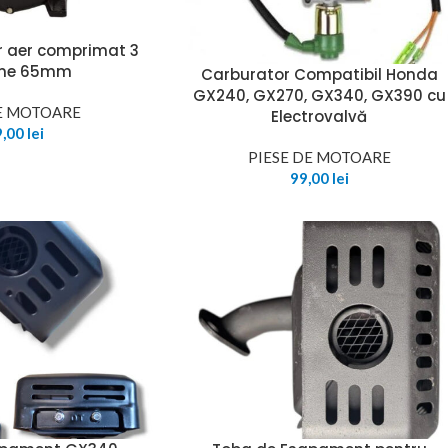
 aer comprimat 3
ane 65mm
Carburator Compatibil Honda
GX240, GX270, GX340, GX390 cu
DE MOTOARE
Electrovalvă
9,00
lei
PIESE DE MOTOARE
99,00
lei