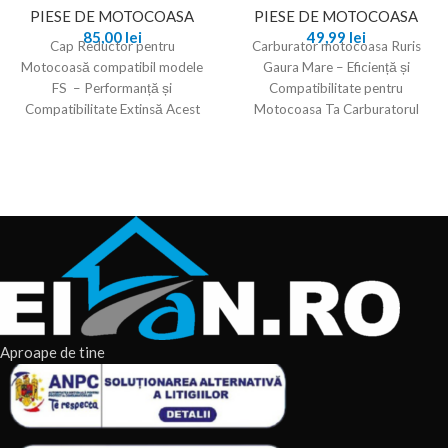
PIESE DE MOTOCOASA
PIESE DE MOTOCOASA
85,00
lei
49,99
lei
Cap Reductor pentru
Carburator motocoasa Ruris
Motocoasă compatibil modele
Gaura Mare – Eficiență și
FS – Performanță și
Compatibilitate pentru
Compatibilitate Extinsă Acest
Motocoasa Ta Carburatorul
cap rotativ pentru motocoasă
pentru motocoasa ruris cu gaura
compatibil Stihl FS
mare este
Aproape de tine