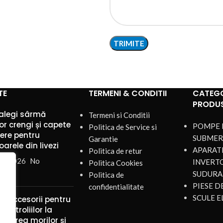
TE
TERMENI & CONDITII
CATEGO
PRODU
alegi sârmă
Termeni si Conditii
or crengi și capete
POMPE 
Politica de Service si
iere pentru
SUBMER
Garantie
arele din livezi
APARATE
Politica de retur
st 2026
No
INVERT
Politica Cookies
nts
SUDURA
Politica de
PIESE 
confidentialitate
SCULE E
și accesorii pentru
ul troliilor la
ularea morilor și