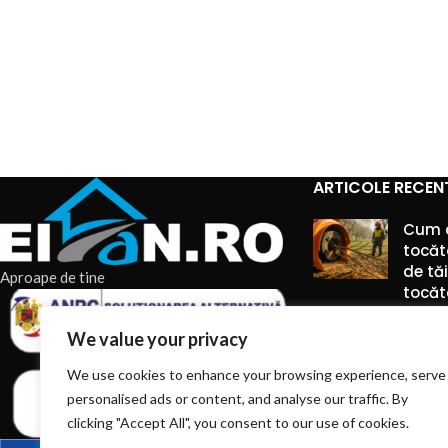
ARTICOLE RECEN
Cum 
tocăt
de tă
Aproape de tine
tocăto
6 augu
We value your privacy
Comme
We use cookies to enhance your browsing experience, serve
personalised ads or content, and analyse our traffic. By
Piese 
montaj
clicking "Accept All", you consent to our use of cookies.
manip