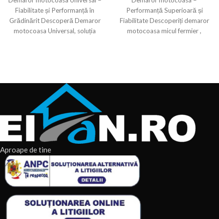
Fiabilitate și Performanță în
Performanță Superioară și
Grădinărit Descoperă Demaror
Fiabilitate Descoperiți demaror
motocoasa Universal, soluția
motocoasa micul fermier ,
ideală pentru utilizatorii care
proiectat pentru a oferi
caută fiabilitate și
performanță și fiabilitate
Aproape de tine