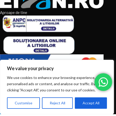
Aproape de tine
We value your privacy
We use cookies to enhance your browsing experience, serve
ARTICOLE RECENTE
personalised ads or content, and analyse our traffic. By
clicking "Accept All", you consent to our use of cookies.
TERMENI & CONDITII
CATEGORII DE PRODUSE
Customise
Reject All
Accept All
0
Ai intrebări? Sună la: +40720366616
Shop
Filters
Wishlist
Cart
My account
CATEGORII DE PRODUSE