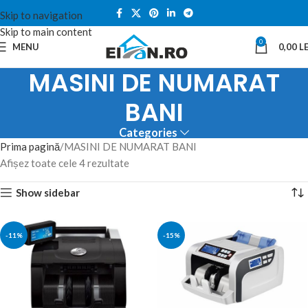
Skip to navigation
Skip to main content
0
MENU
0,00
LE
MASINI DE NUMARAT
BANI
Categories
Prima pagină
MASINI DE NUMARAT BANI
Afișez toate cele 4 rezultate
Show sidebar
-11%
-15%