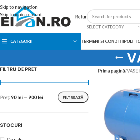
Skip to navigation
Skip to main content
Retur
SELECT CATEGORY
CATEGORII
TERMENI SI CONDITII
POLITIC
V
FILTRU DE PRET
Prima pagină
VASE
Preț:
90 lei
—
900 lei
FILTREAZĂ
STOCURI
On sale