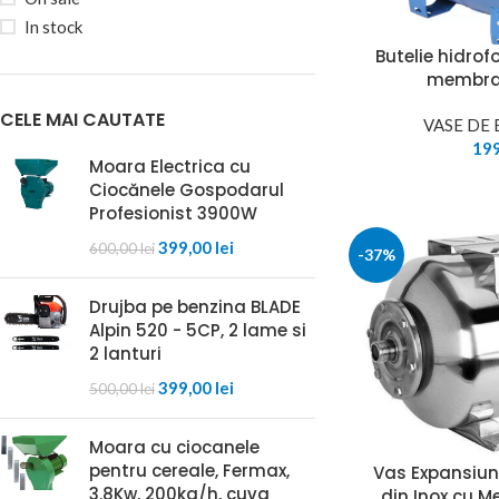
In stock
Butelie hidrofo
membra
CELE MAI CAUTATE
VASE DE
19
Moara Electrica cu
Ciocănele Gospodarul
Profesionist 3900W
399,00
lei
600,00
lei
-37%
Drujba pe benzina BLADE
Alpin 520 - 5CP, 2 lame si
2 lanturi
399,00
lei
500,00
lei
Moara cu ciocanele
pentru cereale, Fermax,
Vas Expansiune
3.8Kw, 200kg/h, cuva
din Inox cu 