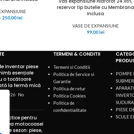
Vas expansiune Hidrofor 24 litri,
rezervor tip butelie cu Membran
 EXPANSIUNE
Inclusa
250,00
lei
i
VASE DE EXPANSIUNE
99,00
lei
TE
TERMENI & CONDITII
CATEGO
PRODU
de inventar piese
Termeni si Conditii
himb esențiale
POMPE 
Politica de Service si
u o tocătoare
SUBMER
Garantie
ată la fermă mică
APARATE
Politica de retur
st 2026
No
INVERT
Politica Cookies
nts
SUDURA
Politica de
PIESE 
confidentialitate
SCULE E
 practice pentru
ținerea motocoasei
mp de sezon: piese,