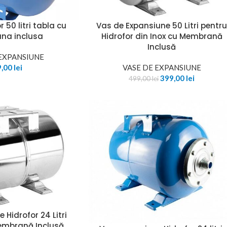
r 50 litri tabla cu
Vas de Expansiune 50 Litri pentr
na inclusa
Hidrofor din Inox cu Membrană
Inclusă
 EXPANSIUNE
9,00
lei
VASE DE EXPANSIUNE
399,00
lei
499,00
lei
 Hidrofor 24 Litri
Membrană Inclusă