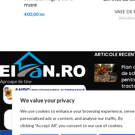
mare
VASE DE
400,00
lei
399,00
le
ARTICOLE RECEN
Plan 
de sc
pentr
Aproape de tine
tract
7 augu
We value your privacy
Comme
We use cookies to enhance your browsing experience, serve
Truse
personalised ads or content, and analyse our traffic. By
între
clicking "Accept All", you consent to our use of cookies.
pe ti