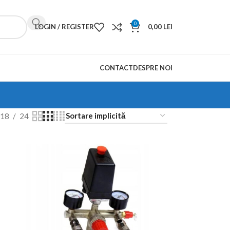
0
LOGIN / REGISTER
0,00
LEI
CONTACT
DESPRE NOI
E
18
24