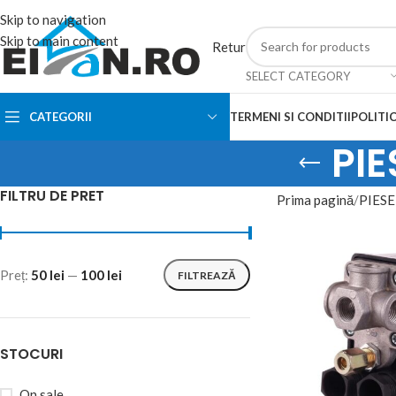
Skip to navigation
Skip to main content
Retur
SELECT CATEGORY
CATEGORII
TERMENI SI CONDITII
POLITIC
PI
FILTRU DE PRET
Prima pagină
PIESE
Preț:
50 lei
—
100 lei
FILTREAZĂ
STOCURI
On sale