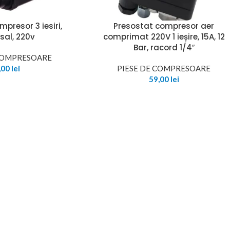
presor 3 iesiri,
Presostat compresor aer
sal, 220v
comprimat 220V 1 ieșire, 15A, 12
Bar, racord 1/4″
 COMPRESOARE
,00
lei
PIESE DE COMPRESOARE
59,00
lei