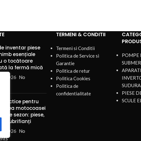
TE
TERMENI & CONDITII
CATEGO
PRODU
de inventar piese
Termeni si Conditii
himb esențiale
POMPE 
Politica de Service si
u o tocătoare
SUBMER
Garantie
ată la fermă mică
APARATE
Politica de retur
st 2026
No
INVERT
Politica Cookies
nts
SUDURA
Politica de
PIESE 
confidentialitate
SCULE E
 practice pentru
ținerea motocoasei
mp de sezon: piese,
 și lubrifianți
st 2026
No
nts