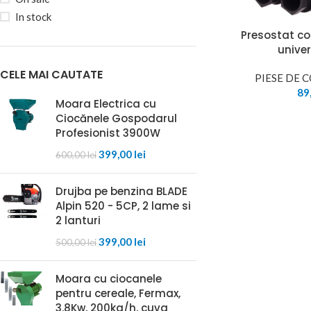
In stock
Presostat com
univer
CELE MAI CAUTATE
PIESE DE
89
Moara Electrica cu
Ciocănele Gospodarul
Profesionist 3900W
399,00
lei
600,00
lei
Drujba pe benzina BLADE
Alpin 520 - 5CP, 2 lame si
2 lanturi
399,00
lei
500,00
lei
Moara cu ciocanele
pentru cereale, Fermax,
3.8Kw, 200kg/h, cuva