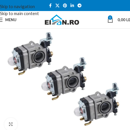
Skip to navigation
Skip to main content
0
MENU
0,00
LE
Click to enlarge