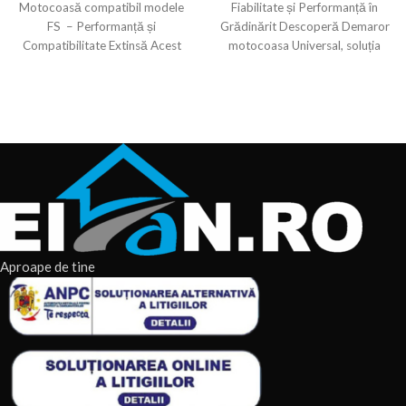
Motocoasă compatibil modele
Fiabilitate și Performanță în
FS – Performanță și
Grădinărit Descoperă Demaror
Compatibilitate Extinsă Acest
motocoasa Universal, soluția
cap rotativ pentru motocoasă
ideală pentru utilizatorii care
compatibil Stihl FS
caută fiabilitate și
Aproape de tine