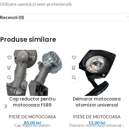
Utilizare casnică și semi-profesională
Recenzii (0)
Produse similare
Cap reductor pentru
Demaror motocoasa
motocoasa FS89
atomizor universal
PIESE DE MOTOCOASA
PIESE DE MOTOCOASA
85,00
lei
15,00
lei
Cap Reductor pentru
Demaror motocoasa Universal –