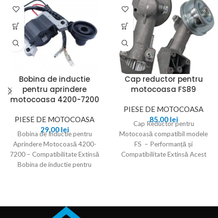
Bobina de inductie
Cap reductor pentru
pentru aprindere
motocoasa FS89
motocoasa 4200-7200
PIESE DE MOTOCOASA
PIESE DE MOTOCOASA
85,00
lei
Cap Reductor pentru
29,00
lei
Bobina de Inductie pentru
Motocoasă compatibil modele
Aprindere Motocoasă 4200-
FS – Performanță și
7200 – Compatibilitate Extinsă
Compatibilitate Extinsă Acest
Bobina de inductie pentru
cap rotativ pentru motocoasă
aprindere este un component
compatibil Stihl FS
esențial pentru