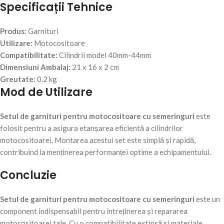
Specificații Tehnice
Produs:
Garnituri
Utilizare:
Motocositoare
Compatibilitate:
Cilindrii model 40mm-44mm
Dimensiuni Ambalaj:
21 x 16 x 2 cm
Greutate:
0.2 kg
Mod de Utilizare
Setul de garnituri pentru motocositoare cu semeringuri
este
folosit pentru a asigura etanșarea eficientă a cilindrilor
motocositoarei. Montarea acestui set este simplă și rapidă,
contribuind la menținerea performanței optime a echipamentului.
Concluzie
Setul de garnituri pentru motocositoare cu semeringuri
este un
component indispensabil pentru întreținerea și repararea
motocositoarei tale. Cu o compatibilitate extinsă și materiale