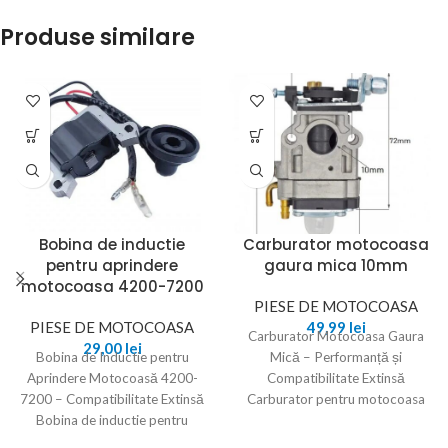
Produse similare
Bobina de inductie
Carburator motocoasa
pentru aprindere
gaura mica 10mm
motocoasa 4200-7200
PIESE DE MOTOCOASA
PIESE DE MOTOCOASA
49,99
lei
Carburator Motocoasa Gaura
29,00
lei
Bobina de Inductie pentru
Mică – Performanță și
Aprindere Motocoasă 4200-
Compatibilitate Extinsă
7200 – Compatibilitate Extinsă
Carburator pentru motocoasa
Bobina de inductie pentru
cu gaura mică este un
aprindere este un component
component crucial pentru