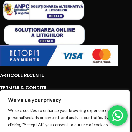
ARTICOLE RECENTE
TERMENI & CONDITII
CATEGORII DE PRODUSE
We value your privacy
We use cookies to enhance your browsing experience, serve
CATEGORII DE PRODUSE
personalised ads or content, and analyse our traffic. By
© 2026
EIAN.RO
|
Toate drepturile rezervate.
clicking "Accept All", you consent to our use of cookies.