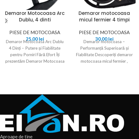
Demaror Motocoasa Arc
Demaror motocoasa
Dublu, 4 dinti
micul fermier 4 timpi
PIESE DE MOTOCOASA
PIESE DE MOTOCOASA
25,00
lei
30,00
lei
Demaror Motocoasa Arc Dublu
Demaror motocoasa –
4 Dinți – Putere și Fiabilitate
Performanță Superioară și
pentru Porniri Fără Efort Îți
Fiabilitate Descoperiți demaror
prezentăm Demaror Motocoasa
motocoasa micul fermier ,
Arc Dublu,
proiectat pentru a oferi
performanță și fiabilitate
Aproape de tine