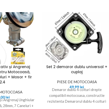
ativ și Angrenaj
Set 2 demaror dublu universal +
ntru Motocoasă,
cuplaj
uri + Mosor + fir
2.4
PIESE DE MOTOCOASA
49,99
lei
Demaror dublu 4 colturi drepte
E MOTOCOASA
compatibil motocoasa, constructie
,00
lei
 și Angrenaj Unghiular
rezistenta Demarorul dublu 4 colturi
, 28mm, 7 Caneluri +
drepte este o piesa de schimb destinata