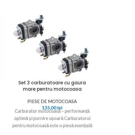
Set 3 carburatoare cu gaura
Set 3 F
mare pentru motocoasa
Alimentare 
PIESE DE MOTOCOASA
PIESE
135,00
lei
Carburator motocoasă – performanță
Furtun de
optimă și pornire ușoară Carburatorul
Motocoasă cu
pentru motocoasă este o piesă esențială
Durabil și Ef
pentru funcționarea corectă a
Furtunul de sc