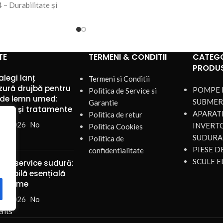
4 – Durabilitate și
TE
TERMENI & CONDITII
CATEGO
PRODU
legi lanț
Termeni si Conditii
zură drujbă pentru
POMPE 
Politica de Service si
i de lemn umed:
SUBMER
Garantie
iale și tratamente
APARATE
Politica de retur
st 2026
No
INVERT
Politica Cookies
nts
SUDURA
Politica de
PIESE 
confidentialitate
SCULE E
iese service sudură:
 mobilă esențială
u ferme
st 2026
No
nts