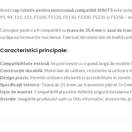
Acest
cap rotativ pentru motocoasă compatibil Stihl FS
este soluț
91, 94, 111, 131, FS100, FS120, FS130, FS200, FS235 și FS250 – mode
Conceput pentru a fi compatibil cu
țeava de 25.4 mm
și
axul de tra
curățarea terenurilor mai dense. Fabricat din materiale de înaltă calit
Caracteristici principale:
Compatibilitate extinsă
: Se potrivește cu o gamă largă de modele S
Construcție durabilă
: Materiale de calitate, rezistente la utilizare 
Design precis
: Permite utilizare eficientă și accesibilitate în zonele
Specificații tehnice
: Țeavă de 25.4 mm, ax transmisie pătrat 5×5 m
Ușor de montat
: Compatibilitatea bine definită asigură instalarea
Atenție
: Imaginile produsului sunt cu titlu informativ; accesoriile, 