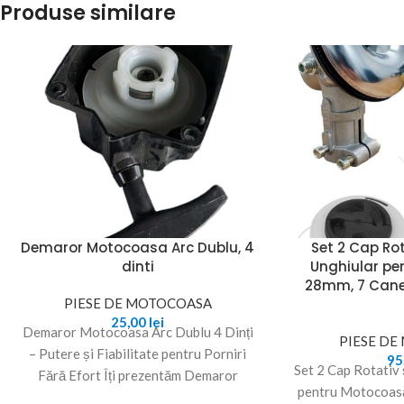
Produse similare
Demaror Motocoasa Arc Dublu, 4
Set 2 Cap Rot
dinti
Unghiular pe
28mm, 7 Canel
PIESE DE MOTOCOASA
25,00
lei
Demaror Motocoasa Arc Dublu 4 Dinți
PIESE D
– Putere și Fiabilitate pentru Porniri
95
Set 2 Cap Rotativ
Fără Efort Îți prezentăm Demaror
pentru Motocoasă
Motocoasa Arc Dublu,