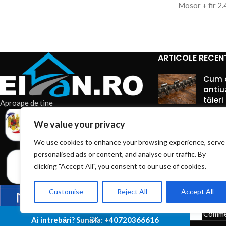
Mosor + fir 2.
ARTICOLE RECEN
Cum a
antiu
tăier
Aproape de tine
mater
We value your privacy
9 augu
Comme
We use cookies to enhance your browsing experience, serve
personalised ads or content, and analyse our traffic. By
Set p
clicking "Accept All", you consent to our use of cookies.
trusă
pentr
Customise
Reject All
Accept All
9 augu
Comme
Ai intrebări? Sună la: +40720366616