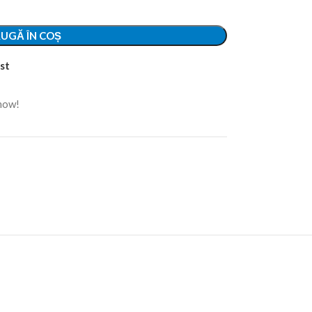
UGĂ ÎN COȘ
st
 now!