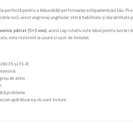
ia perfectă pentru a îmbunătăți performanța echipamentului tău. Proi
le noi), acest angrenaj unghiular oferă fiabilitate și durabilitate 
nsmisie pătrat (5×5 mm)
, acest cap rotativ este ideal pentru lucrări de
ate, este rezistent la uzură și ușor de instalat.
tihl FS și FS-R
intensivă
 greu de atins
m
 fără probleme
precum apărătoarea, nu sunt incluse.