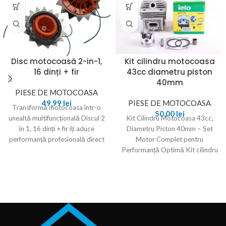
Disc motocoasă 2-in-1,
Kit cilindru motocoasa
16 dinți + fir
43cc diametru piston
40mm
PIESE DE MOTOCOASA
49,99
lei
PIESE DE MOTOCOASA
Transformă motocoasa într-o
50,00
lei
unealtă multifuncțională Discul 2
Kit Cilindru Motocoasa 43cc,
în 1, 16 dinți + fir îți aduce
Diametru Piston 40mm – Set
performanță profesională direct
Motor Complet pentru
în grădină.
Performanță Optimă Kit cilindru
motocoasa 43cc cu diametrul