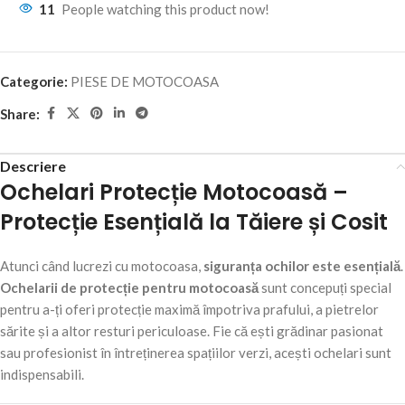
11
People watching this product now!
Categorie:
PIESE DE MOTOCOASA
Share:
Descriere
Ochelari Protecție Motocoasă –
Protecție Esențială la Tăiere și Cosit
Atunci când lucrezi cu motocoasa,
siguranța ochilor este esențială
.
Ochelarii de protecție pentru motocoasă
sunt concepuți special
pentru a-ți oferi protecție maximă împotriva prafului, a pietrelor
sărite și a altor resturi periculoase. Fie că ești grădinar pasionat
sau profesionist în întreținerea spațiilor verzi, acești ochelari sunt
indispensabili.