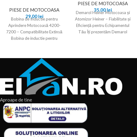
PIESE DE MOTOCOASA
PIESE DE MOTOCOASA
35,00
lei
Demarol Heiner Motocoasa și
29,00
lei
Bobina de Inductie pentru
Atomizor Heiner – Fiabilitate și
Aprindere Motocoasă 4200-
Eficiență pentru Echipamentul
7200 – Compatibilitate Extinsă
Tău Îți prezentăm Demarol
Bobina de inductie pentru
Heiner Motocoasa , o
aprindere este un component
esențial pentru
Aproape de tine