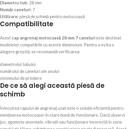
Diametru tub:
28 mm
Număr caneluri:
7
Utilizare:
piesă de schimb pentru motocoasă
Compatibilitate
Acest
cap angrenaj motocoasă 28 mm 7 caneluri
este destinat
modelelor compatibile cu aceste dimensiuni. Pentru a evita o
alegere greșită, se recomandă verificarea:
diametrului tubului
numărului de caneluri ale axului
sistemului de prindere
De ce să alegi această piesă de
schimb
Înlocuirea capului de angrenaj uzat este o soluție eficientă pentru
menținerea motocoasei în stare bună de funcționare. Dacă observi
joc, zgomote anormale, vibrații sau funcționare incorectă în zona
capului de tăiere, schimbarea acestei piese poate fi necesară. Acest