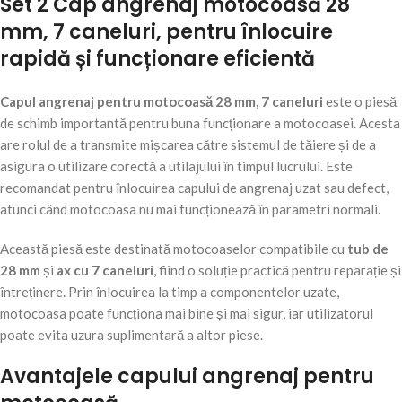
Set 2 Cap angrenaj motocoasă 28
mm, 7 caneluri, pentru înlocuire
rapidă și funcționare eficientă
Capul angrenaj pentru motocoasă 28 mm, 7 caneluri
este o piesă
de schimb importantă pentru buna funcționare a motocoasei. Acesta
are rolul de a transmite mișcarea către sistemul de tăiere și de a
asigura o utilizare corectă a utilajului în timpul lucrului. Este
recomandat pentru înlocuirea capului de angrenaj uzat sau defect,
atunci când motocoasa nu mai funcționează în parametri normali.
Această piesă este destinată motocoaselor compatibile cu
tub de
28 mm
și
ax cu 7 caneluri
, fiind o soluție practică pentru reparație și
întreținere. Prin înlocuirea la timp a componentelor uzate,
motocoasa poate funcționa mai bine și mai sigur, iar utilizatorul
poate evita uzura suplimentară a altor piese.
Avantajele capului angrenaj pentru