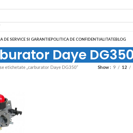
A DE SERVICE SI GARANTIE
POLITICA DE CONFIDENTIALITATE
BLOG
burator Daye DG35
se etichetate „carburator Daye DG350”
Show
9
12