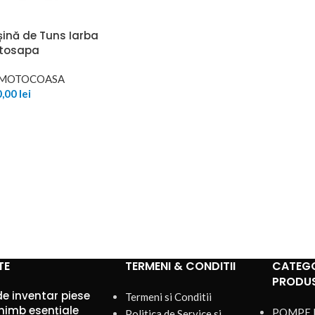
ină de Tuns Iarba
otosapa
E MOTOCOASA
0,00
lei
TE
TERMENI & CONDITII
CATEGO
PRODU
de inventar piese
Termeni si Conditii
himb esențiale
POMPE 
Politica de Service si