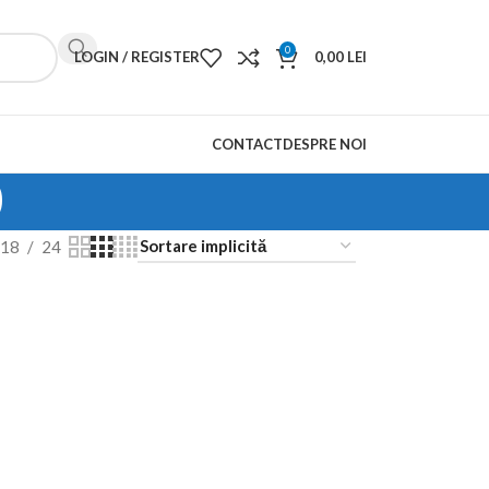
0
LOGIN / REGISTER
0,00
LEI
CONTACT
DESPRE NOI
0
18
24