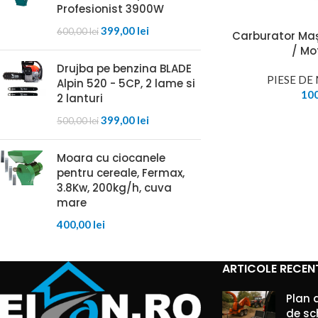
Profesionist 3900W
399,00
lei
600,00
lei
Carburator Maș
/ M
Drujba pe benzina BLADE
PIESE D
Alpin 520 - 5CP, 2 lame si
10
2 lanturi
399,00
lei
500,00
lei
Moara cu ciocanele
pentru cereale, Fermax,
3.8Kw, 200kg/h, cuva
mare
400,00
lei
ARTICOLE RECEN
Plan 
de sc