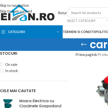
Skip to navigation
Skip to main content
Retur
SELECT CATEGORY
CATEGORII
TERMENI SI CONDITII
POLITIC
car
STOCURI
Prima pagină
Produ
On sale
In stock
CELE MAI CAUTATE
Moara Electrica cu
Ciocănele Gospodarul