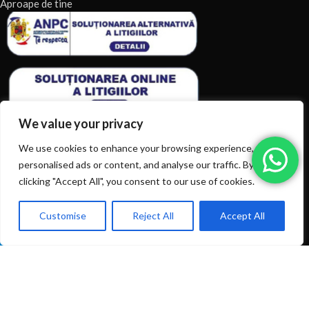
Aproape de tine
We value your privacy
We use cookies to enhance your browsing experience, serve
personalised ads or content, and analyse our traffic. By
clicking "Accept All", you consent to our use of cookies.
ARTICOLE RECENTE
TERMENI & CONDITII
Customise
Reject All
Accept All
0
Ai intrebări? Sună la: +40720366616
Shop
Filters
Wishlist
Cart
My account
CATEGORII DE PRODUSE
CATEGORII DE PRODUSE
© 2026
EIAN.RO
|
Toate drepturile rezervate.