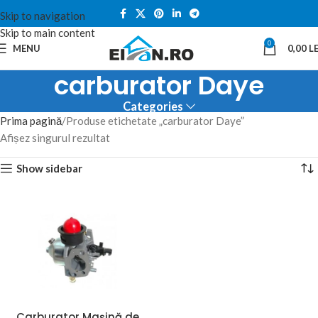
Skip to navigation
Skip to main content
0
MENU
0,00
LE
carburator Daye
Categories
Prima pagină
Produse etichetate „carburator Daye”
Afișez singurul rezultat
Show sidebar
Carburator Mașină de