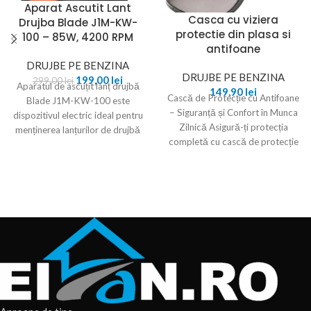
Aparat Ascutit Lant
Casca cu viziera
Drujba Blade J1M-KW-
protectie din plasa si
100 – 85W, 4200 RPM
antifoane
DRUJBE PE BENZINA
DRUJBE PE BENZINA
199,00
lei
299,00
lei
Aparatul de ascuțit lanț drujbă
149,90
lei
Cască de Protecție cu Antifoane
Blade J1M-KW-100 este
– Siguranță și Confort în Munca
dispozitivul electric ideal pentru
Zilnică Asigură-ți protecția
menținerea lanțurilor de drujbă
completă cu cască de protecție
mereu ascuțite și gata
cu