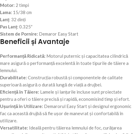
Motor:
2 timpi
Lama:
15/38 cm
Lanț:
32 dinți
Pas Lanț:
0.325″
Sistem de Pornire:
Demaror Easy Start
Beneficii și Avantaje
Performanță Ridicată:
Motorul puternic și capacitatea cilindrică
mare asigură o performanță excelentă în toate tipurile de tăiere a
lemnului.
Durabilitate:
Construcția robustă și componentele de calitate
superioară asigură o durată lungă de viață a drujbei.
Eficiență în Tăiere:
Lamele și lanțurile incluse sunt proiectate
pentru a oferi o tăiere precisă și rapidă, economisind timp și efort.
Ușurință în Utilizare:
Demarorul Easy Start și designul ergonomic
fac ca această drujbă să fie ușor de manevrat și confortabilă în
utilizare.
Versatilitate:
Ideală pentru tăierea lemnului de foc, curățarea