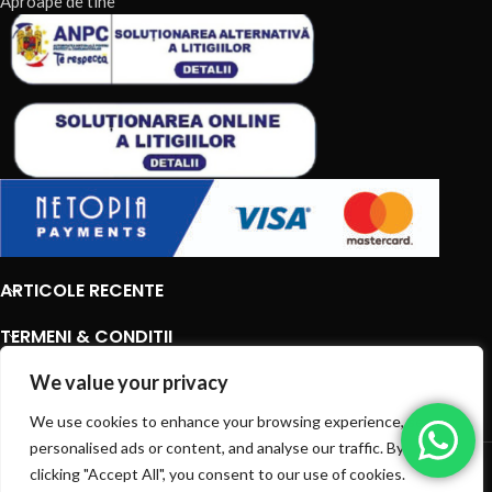
Aproape de tine
ARTICOLE RECENTE
TERMENI & CONDITII
CATEGORII DE PRODUSE
We value your privacy
We use cookies to enhance your browsing experience, serve
CATEGORII DE PRODUSE
personalised ads or content, and analyse our traffic. By
© 2026
EIAN.RO
|
Toate drepturile rezervate.
clicking "Accept All", you consent to our use of cookies.