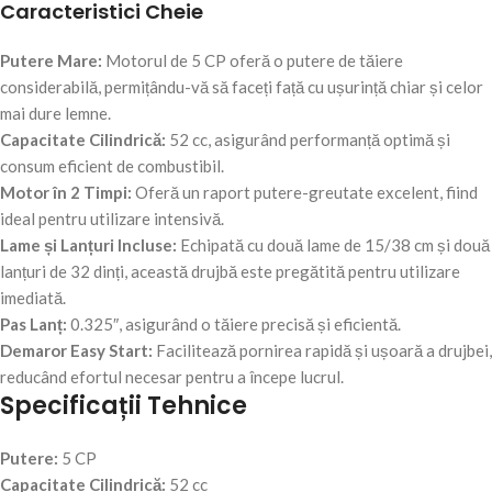
Caracteristici Cheie
Putere Mare:
Motorul de 5 CP oferă o putere de tăiere
considerabilă, permițându-vă să faceți față cu ușurință chiar și celor
mai dure lemne.
Capacitate Cilindrică:
52 cc, asigurând performanță optimă și
consum eficient de combustibil.
Motor în 2 Timpi:
Oferă un raport putere-greutate excelent, fiind
ideal pentru utilizare intensivă.
Lame și Lanțuri Incluse:
Echipată cu două lame de 15/38 cm și două
lanțuri de 32 dinți, această drujbă este pregătită pentru utilizare
imediată.
Pas Lanț:
0.325″, asigurând o tăiere precisă și eficientă.
Demaror Easy Start:
Facilitează pornirea rapidă și ușoară a drujbei,
reducând efortul necesar pentru a începe lucrul.
Specificații Tehnice
Putere:
5 CP
Capacitate Cilindrică:
52 cc