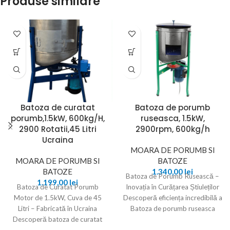
Produse similare
Batoza de curatat
Batoza de porumb
porumb,1.5kW, 600kg/H,
ruseasca, 1.5kW,
2900 Rotatii,45 Litri
2900rpm, 600kg/h
Ucraina
MOARA DE PORUMB SI
MOARA DE PORUMB SI
BATOZE
BATOZE
1.340,00
lei
Batoza de Porumb Rusească –
1.199,00
lei
Batoza de Curatat Porumb
Inovația în Curățarea Știuleților
Motor de 1.5kW, Cuva de 45
Descoperă eficiența incredibilă a
Litri – Fabricată în Ucraina
Batoza de porumb ruseasca
Descoperă batoza de curatat
Bocika, proiectată pentru
porumb,