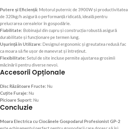
Putere și Eficiență:
Motorul puternic de 3900W și productivitatea
de 320kg/h asigură o performanță ridicată, ideală pentru
prelucrarea cerealelor în gospodărie.
Fiabilitate:
Bobinajul din cupru și construcția robustă asigură
durabilitate și funcționare pe termen lung.
Ușurință în Utilizare:
Designul ergonomic și greutatea redusă fac
ca moara să fie ușor de manevrat și întreținut.
Flexibilitate:
Setul de site incluse permite ajustarea grosimii
măcinării pentru diverse nevoi.
Accesorii Opționale
Disc Răzătoare Fructe:
Nu
Cuțite Furaje:
Nu
Picioare Suport:
Nu
Concluzie
Moara Electrica cu Ciocănele Gospodarul Profesionist GP-2
este echipamentul perfect pentru gospodarii care doresc să își