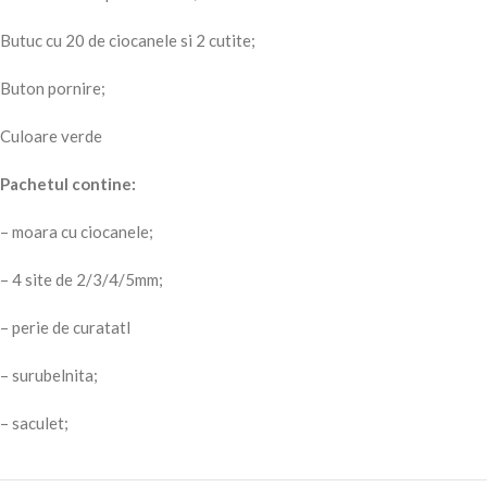
Butuc cu 20 de ciocanele si 2 cutite;
Buton pornire;
Culoare verde
Pachetul contine:
– moara cu ciocanele;
– 4 site de 2/3/4/5mm;
– perie de curatatl
– surubelnita;
– saculet;