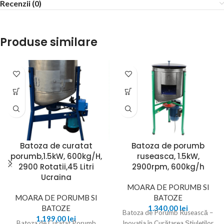
Recenzii (0)
Produse similare
Batoza de curatat
Batoza de porumb
porumb,1.5kW, 600kg/H,
ruseasca, 1.5kW,
2900 Rotatii,45 Litri
2900rpm, 600kg/h
Ucraina
MOARA DE PORUMB SI
MOARA DE PORUMB SI
BATOZE
BATOZE
1.340,00
lei
Batoza de Porumb Rusească –
1.199,00
lei
Batoza de Curatat Porumb
Inovația în Curățarea Știuleților