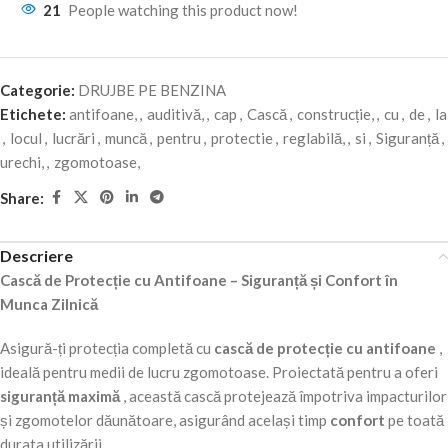
21
People watching this product now!
Categorie:
DRUJBE PE BENZINA
Etichete:
antifoane,
,
auditivă,
,
cap
,
Cască
,
construcție,
,
cu
,
de
,
la
,
locul
,
lucrări
,
muncă
,
pentru
,
protectie
,
reglabilă,
,
si
,
Siguranță
,
urechi,
,
zgomotoase,
Share:
Descriere
Cască de Protecție cu Antifoane – Siguranță și Confort în
Munca Zilnică
Asigură-ți protecția completă cu
cască de protecție cu antifoane
,
ideală pentru medii de lucru zgomotoase. Proiectată pentru a oferi
siguranță maximă
, această cască protejează împotriva impacturilor
și zgomotelor dăunătoare, asigurând același timp
confort
pe toată
durata utilizării.