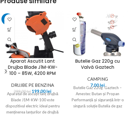
Produse similare
-33%
Aparat Ascutit Lant
Butelie Gaz 220g cu
Drujba Blade J1M-KW-
Valvă Gaztech
100 – 85W, 4200 RPM
CAMPING
DRUJBE PE BENZINA
7,00
lei
Butelie Gaz 220g Gaztech –
199,00
lei
299,00
lei
Aparatul de ascuțit lanț drujbă
Amestec Butan și Propan
Blade J1M-KW-100 este
Performanță și siguranță într-o
dispozitivul electric ideal pentru
singură soluție Butelia de gaz
menținerea lanțurilor de drujbă
Gaztech de
mereu ascuțite și gata