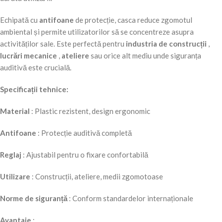
Echipată cu
antifoane
de protecție, casca reduce zgomotul
ambiental și permite utilizatorilor să se concentreze asupra
activităților sale. Este perfectă pentru
industria de construcții
,
lucrări mecanice
,
ateliere
sau orice alt mediu unde siguranța
auditivă este crucială.
Specificații tehnice:
Material
: Plastic rezistent, design ergonomic
Antifoane
: Protecție auditivă completă
Reglaj
: Ajustabil pentru o fixare confortabilă
Utilizare
: Construcții, ateliere, medii zgomotoase
Norme de siguranță
: Conform standardelor internaționale
Avantaje
: