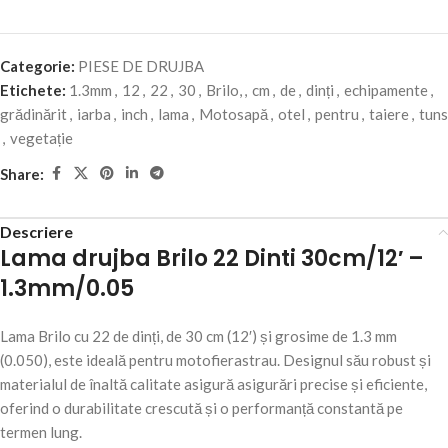
Categorie:
PIESE DE DRUJBA
Etichete:
1.3mm
,
12
,
22
,
30
,
Brilo,
,
cm
,
de
,
dinți
,
echipamente
,
grădinărit
,
iarba
,
inch
,
lama
,
Motosapă
,
otel
,
pentru
,
taiere
,
tuns
,
vegetație
Share:
Descriere
Lama drujba Brilo 22 Dinti 30cm/12′ –
1.3mm/0.05
Lama Brilo cu 22 de dinți, de 30 cm (12′) și grosime de 1.3 mm
(0.050), este ideală pentru motofierastrau. Designul său robust și
materialul de înaltă calitate asigură asigurări precise și eficiente,
oferind o durabilitate crescută și o performanță constantă pe
termen lung.