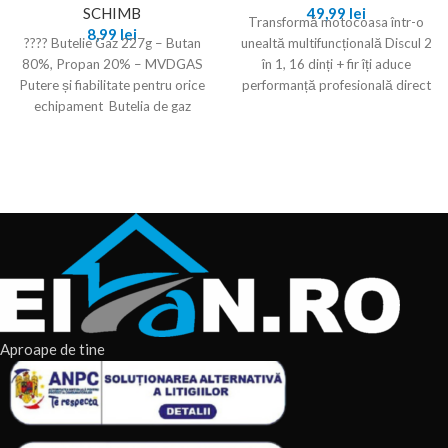
SCHIMB
49,99
lei
Transformă motocoasa într-o
8,99
lei
???? Butelie Gaz 227g – Butan
unealtă multifuncțională Discul 2
80%, Propan 20% – MVDGAS
în 1, 16 dinți + fir îți aduce
Putere și fiabilitate pentru orice
performanță profesională direct
echipament Butelia de gaz
în grădină.
Aproape de tine