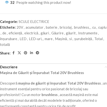
32
People watching this product now!
Categorie:
SCULE ELECTRICE
Etichete:
20V
,
acumulator
,
baterie
,
bricolaj
,
brushless,
,
cu
,
cuplu
,
de
,
eficiență
,
electrică
,
găuri
,
Găurire
,
găurit
,
Instrumente
,
înșurubare
,
LED
,
LED-uri,
,
mare
,
Mașină
,
si
,
șurubelniță
,
Total
,
totală
Share:
Descriere
Mașina de Găurit și Înșurubat Total 20V Brushless
Descoperă
mașina de găurit și înșurubat Total 20V Brushless
, un
instrument esențial pentru orice pasionat de bricolaj sau
profesionist! Cu un motor
brushless
, această mașină este mai
eficientă și mai durabilă decât modelele tradiționale, oferind o
performanță constantă pentru orice tip de profit.