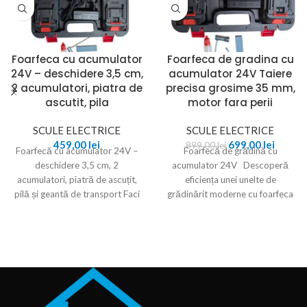
Foarfeca cu acumulator
Foarfeca de gradina cu
24V – deschidere 3,5 cm,
acumulator 24V Taiere
2 acumulatori, piatra de
precisa grosime 35 mm,
ascutit, pila
motor fara perii
SCULE ELECTRICE
SCULE ELECTRICE
459,00
lei
699,00
lei
899,00
lei
Foarfecă cu acumulator 24V –
Foarfecă de grădină cu
deschidere 3,5 cm, 2
acumulator 24V Descoperă
acumulatori, piatră de ascuțit,
eficiența unei unelte de
pilă și geantă de transport Faci
grădinărit moderne cu foarfeca
tăieri
de grădină cu acumulator