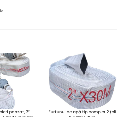
le.
ieri panzat, 2″
Furtunul de apă tip pompier 2 țoli