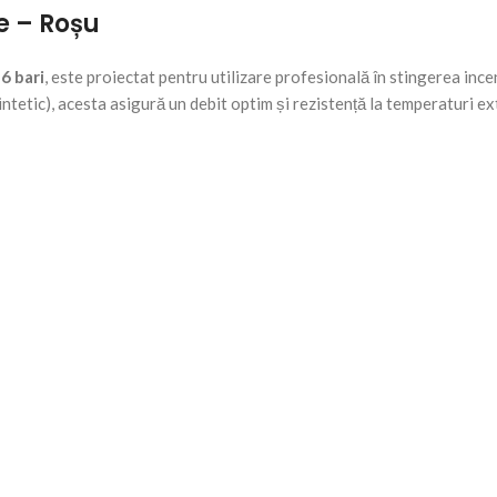
e – Roșu
6 bari
, este proiectat pentru utilizare profesională în stingerea incend
sintetic), acesta asigură un debit optim și rezistență la temperaturi ex