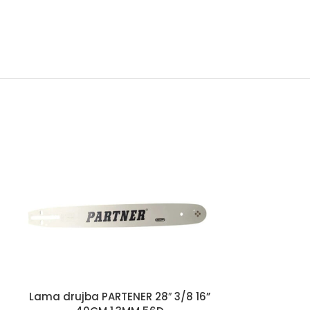
Lama drujba PARTENER 28″ 3/8 16”
Motor elect