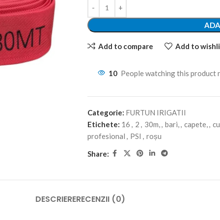
ADA
Add to compare
Add to wishli
10
People watching this product
Categorie:
FURTUN IRIGATII
Etichete:
16
,
2
,
30m,
,
bari,
,
capete,
,
cu
profesional
,
PSI
,
roșu
Share:
DESCRIERE
RECENZII (0)