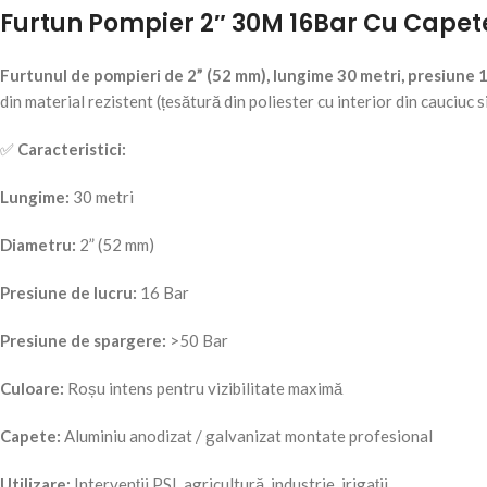
Furtun Pompier 2″ 30M 16Bar Cu Capet
Furtunul de pompieri de 2” (52 mm), lungime 30 metri, presiune 1
din material rezistent (țesătură din poliester cu interior din cauciuc 
✅
Caracteristici:
Lungime:
30 metri
Diametru:
2” (52 mm)
Presiune de lucru:
16 Bar
Presiune de spargere:
>50 Bar
Culoare:
Roșu intens pentru vizibilitate maximă
Capete:
Aluminiu anodizat / galvanizat montate profesional
Utilizare:
Intervenții PSI, agricultură, industrie, irigații