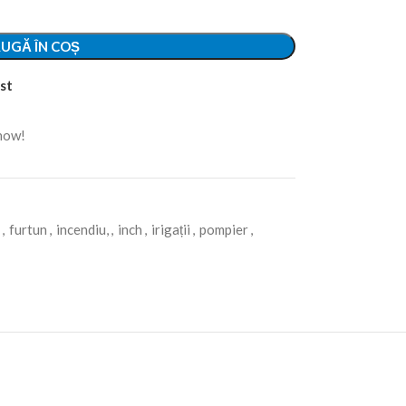
UGĂ ÎN COȘ
st
 now!
,
furtun
,
incendiu,
,
inch
,
irigații
,
pompier
,