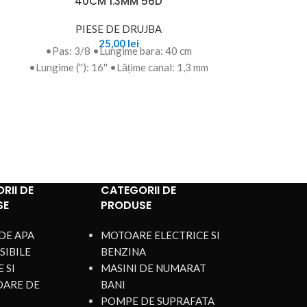
40CM 1.3MM 56D
3000 rpm, 2
talpă 
PIESE DE DRUJBA
25,00
lei
MOTOARE EL
•Pas: 3/8 •Lungime bara: 40 cm
Motor electri
•Lungime (''): 16'' •Lățime canal: 1,3 mm
rpm, 220V, cu p
inclus
RII DE
CATEGORII DE
SE
PRODUSE
DE APA
MOTOARE ELECTRICE SI
SIBILE
BENZINA
 SI
MASINI DE NUMARAT
OARE DE
BANI
POMPE DE SUPRAFATA