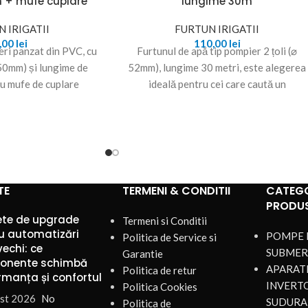
 + mufe cuplare
lungime 30m
 IRIGATII
FURTUN IRIGATII
,00
lei
110,00
lei
eri panzat din PVC, cu
Furtunul de apă tip pompier 2 țoli (⌀
(50mm) și lungime de
52mm), lungime 30 metri, este alegerea
cu mufe de cuplare
ideală pentru cei care caută un
TE
TERMENI & CONDITII
CATEGO
PRODU
te de upgrade
Termeni si Conditii
u automatizări
POMPE 
Politica de Service si
vechi: ce
SUBMER
Garantie
onente schimbă
APARATE
Politica de retur
rmanța și confortul
INVERT
Politica Cookies
st 2026
No
SUDURA
Politica de