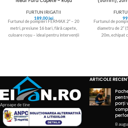
16Bar Fara Capete – Roșu
(50mm), 20m
FURTUN IRIGATII
FURTUN
189,00
lei
99
Furtunul de pompieri FERMAX 2″ – 20
Furtunul de pompi
metri, presiune 16 bari, fără capete,
diametru de 2” 
culoare roșu – ideal pentru intervenții
20m, echipat 
PSI,
ARTICOLE RECEN
Pache
pentr
porți 
Aproape de tine
comp
perfo
8 augu