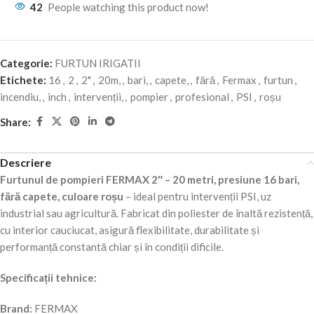
42
People watching this product now!
Categorie:
FURTUN IRIGATII
Etichete:
16
,
2
,
2"
,
20m,
,
bari,
,
capete,
,
fără
,
Fermax
,
furtun
,
incendiu,
,
inch
,
intervenții,
,
pompier
,
profesional
,
PSI
,
roșu
Share:
Descriere
Furtunul de pompieri FERMAX 2″ – 20 metri, presiune 16 bari,
fără capete, culoare roșu
– ideal pentru intervenții PSI, uz
industrial sau agricultură. Fabricat din poliester de înaltă rezistență,
cu interior cauciucat, asigură flexibilitate, durabilitate și
performanță constantă chiar și în condiții dificile.
Specificații tehnice:
Brand:
FERMAX