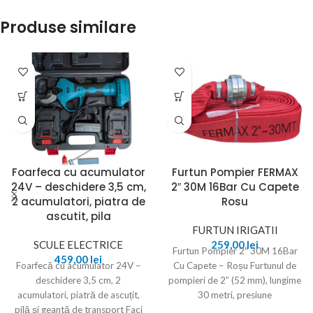
Produse similare
Foarfeca cu acumulator
Furtun Pompier FERMAX
24V – deschidere 3,5 cm,
2″ 30M 16Bar Cu Capete
2 acumulatori, piatra de
Rosu
ascutit, pila
FURTUN IRIGATII
SCULE ELECTRICE
259,00
lei
Furtun Pompier 2″ 30M 16Bar
459,00
lei
Foarfecă cu acumulator 24V –
Cu Capete – Roșu Furtunul de
deschidere 3,5 cm, 2
pompieri de 2” (52 mm), lungime
acumulatori, piatră de ascuțit,
30 metri, presiune
pilă și geantă de transport Faci