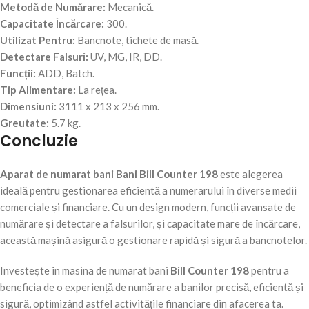
Metodă de Numărare:
Mecanică.
Capacitate Încărcare:
300.
Utilizat Pentru:
Bancnote, tichete de masă.
Detectare Falsuri:
UV, MG, IR, DD.
Funcții:
ADD, Batch.
Tip Alimentare:
La rețea.
Dimensiuni:
3111 x 213 x 256 mm.
Greutate:
5.7 kg.
Concluzie
Aparat de numarat bani Bani Bill Counter 198
este alegerea
ideală pentru gestionarea eficientă a numerarului în diverse medii
comerciale și financiare. Cu un design modern, funcții avansate de
numărare și detectare a falsurilor, și capacitate mare de încărcare,
această mașină asigură o gestionare rapidă și sigură a bancnotelor.
Investește în masina de numarat bani
Bill Counter 198
pentru a
beneficia de o experiență de numărare a banilor precisă, eficientă și
sigură, optimizând astfel activitățile financiare din afacerea ta.