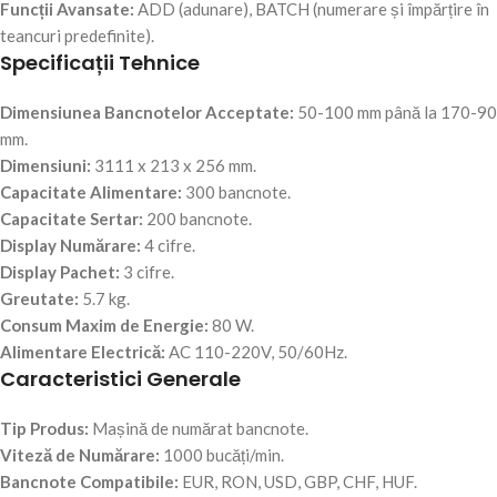
Funcții Avansate:
ADD (adunare), BATCH (numerare și împărțire în
teancuri predefinite).
Specificații Tehnice
Dimensiunea Bancnotelor Acceptate:
50-100 mm până la 170-90
mm.
Dimensiuni:
3111 x 213 x 256 mm.
Capacitate Alimentare:
300 bancnote.
Capacitate Sertar:
200 bancnote.
Display Numărare:
4 cifre.
Display Pachet:
3 cifre.
Greutate:
5.7 kg.
Consum Maxim de Energie:
80 W.
Alimentare Electrică:
AC 110-220V, 50/60Hz.
Caracteristici Generale
Tip Produs:
Mașină de numărat bancnote.
Viteză de Numărare:
1000 bucăți/min.
Bancnote Compatibile:
EUR, RON, USD, GBP, CHF, HUF.