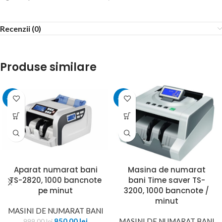
Recenzii (0)
Produse similare
-15%
-18%
Aparat numarat bani
Masina de numarat
TS-2820, 1000 bancnote
bani Time saver TS-
pe minut
3200, 1000 bancnote /
minut
MASINI DE NUMARAT BANI
850,00
lei
MASINI DE NUMARAT BANI
999,00
lei