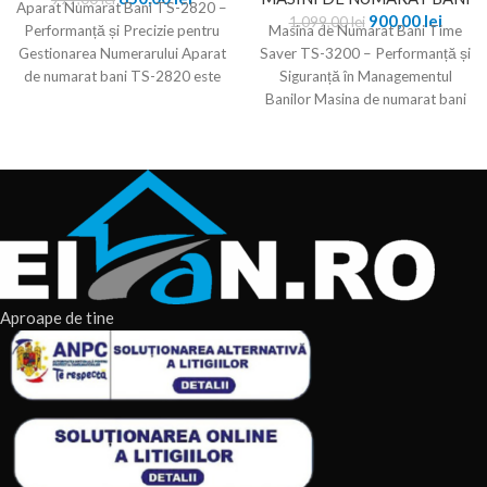
Aparat Numarat Bani TS-2820 –
900,00
lei
1.099,00
lei
Performanță și Precizie pentru
Masina de Numarat Bani Time
Gestionarea Numerarului Aparat
Saver TS-3200 – Performanță și
de numarat bani TS-2820 este
Siguranță în Managementul
un dispozitiv fiabil
Banilor Masina de numarat bani
TS-3200 este
Aproape de tine