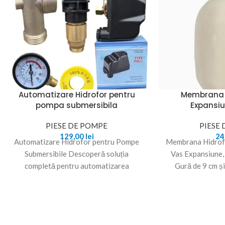
Automatizare Hidrofor pentru
Membrana 
pompa submersibila
Expansiu
PIESE DE POMPE
PIESE
129,00
lei
24
Automatizare Hidrofor pentru Pompe
Membrana Hidrof
Submersibile Descoperă soluția
Vas Expansiune,
completă pentru automatizarea
Gură de 9 cm ș
hidroforului tău cu pompa submersibilă!
Desc
Acest set include toate componentele