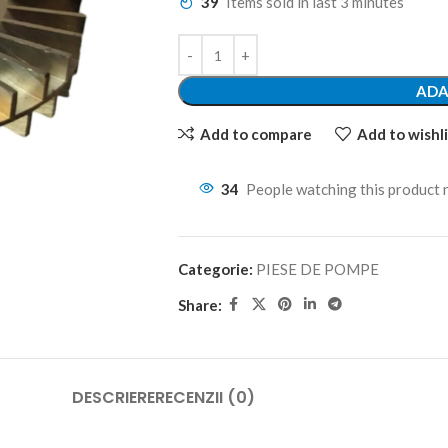
39
Items sold in last 3 minutes
ADA
Add to compare
Add to wishli
34
People watching this product
Categorie:
PIESE DE POMPE
Share:
DESCRIERE
RECENZII (0)