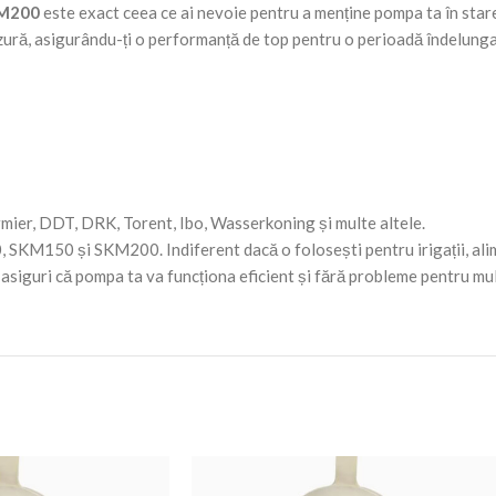
KM200
este exact ceea ce ai nevoie pentru a menține pompa ta în star
uzură, asigurându-ți o performanță de top pentru o perioadă îndelunga
ermier, DDT, DRK, Torent, Ibo, Wasserkoning și multe altele.
SKM150 și SKM200. Indiferent dacă o folosești pentru irigații, alim
asiguri că pompa ta va funcționa eficient și fără probleme pentru mul