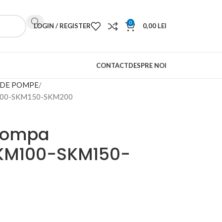
0
LOGIN / REGISTER
0,00
LEI
CONTACT
DESPRE NOI
 DE POMPE
KM100-SKM150-SKM200
 pompa
SKM100-SKM150-