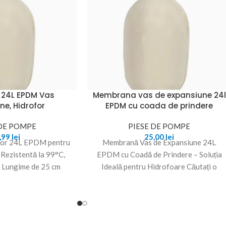
24L EPDM Vas
Membrana vas de expansiune 24l
ne, Hidrofor
EPDM cu coada de prindere
 DE POMPE
PIESE DE POMPE
,99
lei
25,00
lei
or 24L EPDM pentru
Membrană Vas de Expansiune 24L
 Rezistentă la 99°C,
EPDM cu Coadă de Prindere – Soluția
i Lungime de 25 cm
Ideală pentru Hidrofoare Căutați o
operiți
soluție de încredere