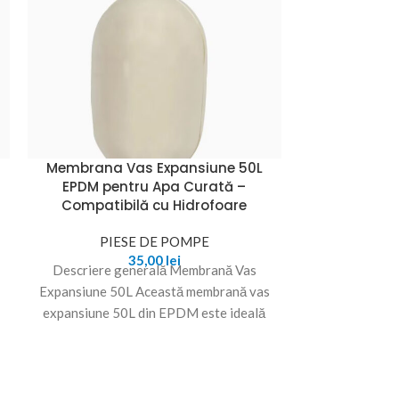
Membrana Vas Expansiune 50L
Set But
EPDM pentru Apa Curată –
automa
Compatibilă cu Hidrofoare
PIE
PIESE DE POMPE
Set Butelie 5
35,00
lei
Descriere generală Membrană Vas
Hidrofor Trans
Expansiune 50L Această membrană vas
cu acest set 
expansiune 50L din EPDM este ideală
hidrofo
pentru menținerea presiunii constante în