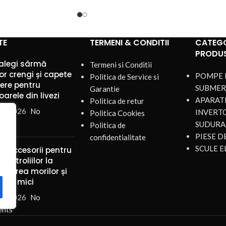
KM150 este soluția
trivită
TE
TERMENI & CONDITII
CATEGO
PRODU
alegi sârmă
Termeni si Conditii
or crengi și capete
POMPE 
Politica de Service si
iere pentru
SUBMER
Garantie
arele din livezi
APARATE
Politica de retur
st 2026
No
INVERT
Politica Cookies
nts
SUDURA
Politica de
PIESE 
confidentialitate
SCULE E
și accesorii pentru
ul troliilor la
ularea morilor și
rilor mici
st 2026
No
nts