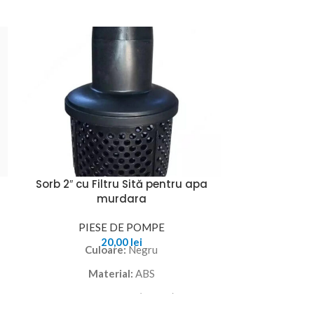
Sorb 2″ cu Filtru Sită pentru apa
Tablou
murdara
subme
PIESE DE POMPE
PIE
20,00
lei
Culoare:
Negru
Tablou Coman
0.75kW Asi
Material:
ABS
submersibilă f
Dimensiuni:
2" (50 mm)
maximă cu ace