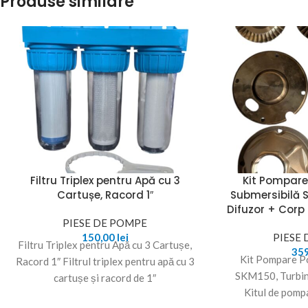
Produse similare
Filtru Triplex pentru Apă cu 3
Kit Pompar
Cartușe, Racord 1″
Submersibilă 
Difuzor + Corp
PIESE DE POMPE
150,00
lei
PIESE
Filtru Triplex pentru Apă cu 3 Cartușe,
35
Kit Pompare P
Racord 1″ Filtrul triplex pentru apă cu 3
SKM150, Turbin
cartușe și racord de 1″
Kitul de pomp