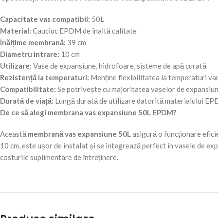
Capacitate vas compatibil:
50L
Material:
Cauciuc EPDM de înaltă calitate
Înălțime membrană:
39 cm
Diametru intrare:
10 cm
Utilizare:
Vase de expansiune, hidrofoare, sisteme de apă curată
Rezistență la temperaturi:
Menține flexibilitatea la temperaturi var
Compatibilitate:
Se potrivește cu majoritatea vaselor de expansiune
Durată de viață:
Lungă durată de utilizare datorită materialului EP
De ce să alegi membrana vas expansiune 50L EPDM?
Această
membrană vas expansiune 50L
asigură o funcționare efici
10 cm, este ușor de instalat și se integrează perfect în vasele de ex
costurile suplimentare de întreținere.