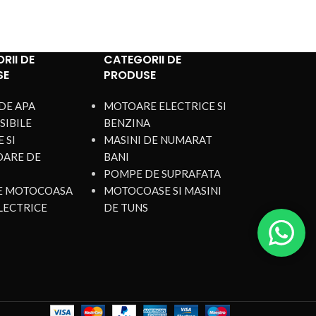
Compatibilitate:
Potrivit pentru pompe
cu furtun de 2" (50 mm)
Articolul include:
1 x filtru furtun de
RII DE
CATEGORII DE
aspirație cu sita
SE
PRODUSE
Instalare:
Ușor de instalat, potrivire
perfectă cu unitatea
DE APA
MOTOARE ELECTRICE SI
SIBILE
BENZINA
Utilizare:
Drenaj, apă uzată, apă
 SI
MASINI DE NUMARAT
murdară
OARE DE
BANI
POMPE DE SUPRAFATA
DE MOTOCOASA
MOTOCOASE SI MASINI
LECTRICE
DE TUNS