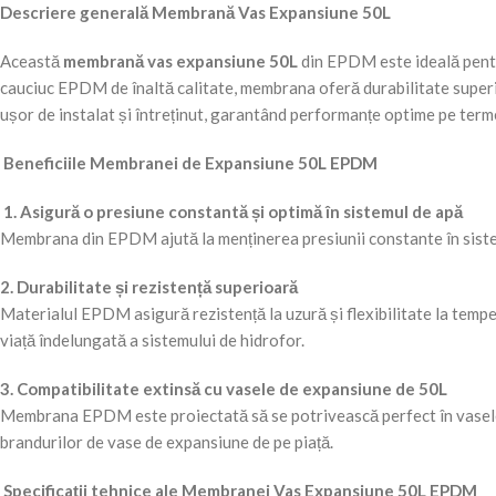
Descriere generală Membrană Vas Expansiune 50L
Această
membrană vas expansiune 50L
din EPDM este ideală pentr
cauciuc EPDM de înaltă calitate, membrana oferă durabilitate superio
ușor de instalat și întreținut, garantând performanțe optime pe term
Beneficiile Membranei de Expansiune 50L EPDM
1. Asigură o presiune constantă și optimă în sistemul de apă
Membrana din EPDM ajută la menținerea presiunii constante în sistem
2. Durabilitate și rezistență superioară
Materialul EPDM asigură rezistență la uzură și flexibilitate la temp
viață îndelungată a sistemului de hidrofor.
3. Compatibilitate extinsă cu vasele de expansiune de 50L
Membrana EPDM este proiectată să se potrivească perfect în vasele d
brandurilor de vase de expansiune de pe piață.
Specificații tehnice ale Membranei Vas Expansiune 50L EPDM