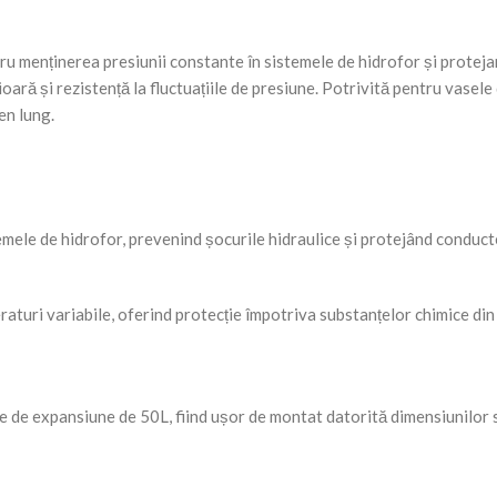
u menținerea presiunii constante în sistemele de hidrofor și proteja
ară și rezistență la fluctuațiile de presiune. Potrivită pentru vase
en lung.
ele de hidrofor, prevenind șocurile hidraulice și protejând conducte
eraturi variabile, oferind protecție împotriva substanțelor chimice d
e expansiune de 50L, fiind ușor de montat datorită dimensiunilor sa