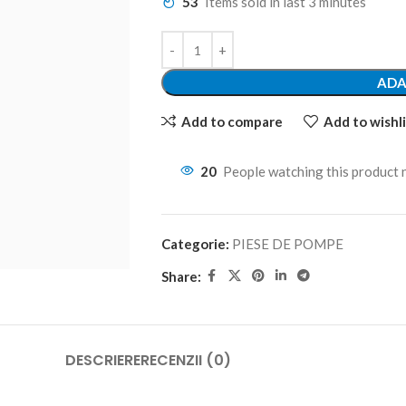
53
Items sold in last 3 minutes
ADA
Add to compare
Add to wishli
20
People watching this product
Categorie:
PIESE DE POMPE
Share:
DESCRIERE
RECENZII (0)