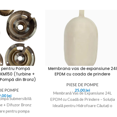
e pentru Pompă
Membrana vas de expansiune 24l
SKM150 (Turbine +
EPDM cu coada de prindere
 Pompă din Bronz)
PIESE DE POMPE
 DE POMPE
25,00
lei
Membrană Vas de Expansiune 24L
9,00
lei
ompă Submersibilă
EPDM cu Coadă de Prindere – Soluția
e + Difuzor Bronz
Ideală pentru Hidrofoare Căutați o
are pentru pompa
soluție de încredere