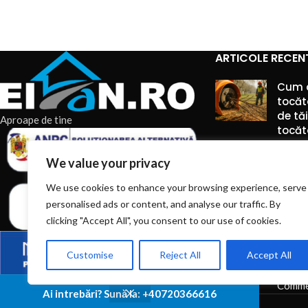
submersibilă S
po
ARTICOLE RECEN
Cum 
tocăt
de tă
Aproape de tine
tocăto
6 augu
We value your privacy
Comme
We use cookies to enhance your browsing experience, serve
Piese 
personalised ads or content, and analyse our traffic. By
montaj
clicking "Accept All", you consent to our use of cookies.
manip
silozu
Customise
Reject All
Accept All
6 augu
Comme
Ai intrebări? Sună la: +40720366616
© 2026
EIAN.RO
|
Toate drepturile rezervate.