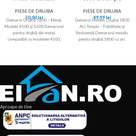
PIESE DE DRUJBA
PIESE DE DRUJBA
50,00
lei
49,99
lei
Demaror Drujbă 5800 – Metal,
Demaror Metalic Drujbă 5800
Modele 4500 și 5200 Demarorul
Arc Simplu – Fiabilitate și
pentru drujbă din metal,
Rezistență Demarorul metalic
compatibil cu modelele 4500,
pentru drujbă 5800 cu arc
5200 și
simplu este soluția
Aproape de tine