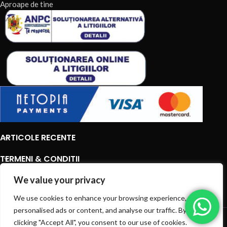
Aproape de tine
ARTICOLE RECENTE
TERMENI & CONDITII
CATEGORII DE PRODUSE
We value your privacy
We use cookies to enhance your browsing experience, serve
CATEGORII DE PRODUSE
personalised ads or content, and analyse our traffic. By
© 2026
EIAN.RO
|
Toate drepturile rezervate.
clicking "Accept All", you consent to our use of cookies.