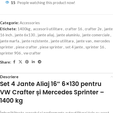
15
People watching this product now!
Categorie:
Accessories
Etichete:
1400kg
,
accesorii utilitare
,
crafter 16
,
crafter 2e
,
jante
16 inch
,
jante 6x130
,
jante aliaj
,
jante aluminiu
,
jante comerciale
,
jante marfa
,
jante rezistente
,
jante utilitara
,
jante van
,
mercedes
sprinter
,
piese crafter
,
piese sprinter
,
set 4 jante
,
sprinter 16
,
sprinter 906
,
vw crafter
Share:
Descriere
Set 4 Jante Aliaj 16″ 6×130 pentru
VW Crafter și Mercedes Sprinter –
1400 kg
Îmbunătățește aspectul și performanța autoutilitarei tale cu acest