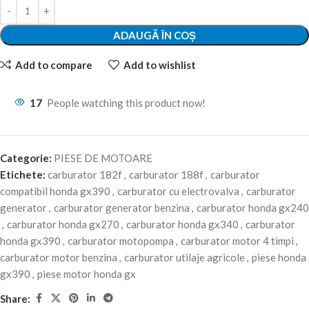
ADAUGĂ ÎN COȘ
Add to compare
Add to wishlist
17
People watching this product now!
Categorie:
PIESE DE MOTOARE
Etichete:
carburator 182f
,
carburator 188f
,
carburator
compatibil honda gx390
,
carburator cu electrovalva
,
carburator
generator
,
carburator generator benzina
,
carburator honda gx240
,
carburator honda gx270
,
carburator honda gx340
,
carburator
honda gx390
,
carburator motopompa
,
carburator motor 4 timpi
,
carburator motor benzina
,
carburator utilaje agricole
,
piese honda
gx390
,
piese motor honda gx
Share: