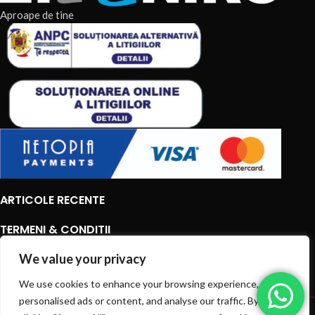
Aproape de tine
ARTICOLE RECENTE
TERMENI & CONDITII
We value your privacy
CATEGORII DE PRODUSE
We use cookies to enhance your browsing experience, serve
CATEGORII DE PRODUSE
personalised ads or content, and analyse our traffic. By
© 2026
EIAN.RO
|
Toate drepturile rezervate.