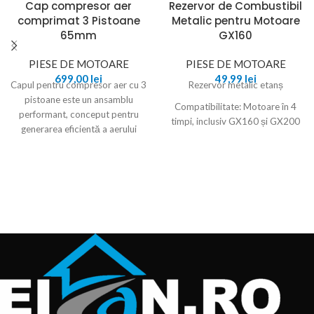
Cap compresor aer
Rezervor de Combustibil
comprimat 3 Pistoane
Metalic pentru Motoare
65mm
GX160
PIESE DE MOTOARE
PIESE DE MOTOARE
699,00
lei
49,99
lei
Capul pentru compresor aer cu 3
Rezervor metalic etanș
pistoane este un ansamblu
Compatibilitate: Motoare în 4
performant, conceput pentru
timpi, inclusiv GX160 și GX200
generarea eficientă a aerului
Material: Metal rezistent, de
comprimat în aplicații
calitate superioară
Capacitate: Mare, pentru
utilizare îndelungată
Instalare: Ușoară, se potrivește
perfect cu majoritatea
motoarelor de 4 timpi