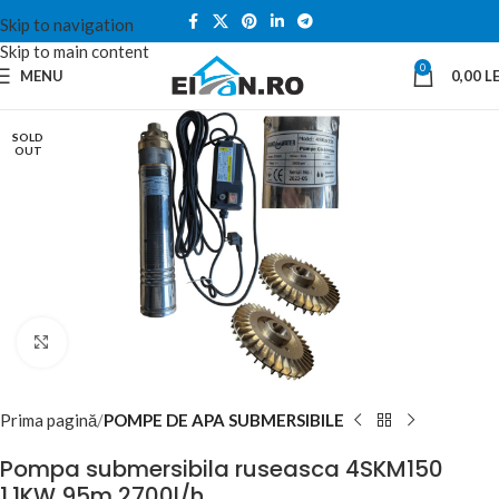
Skip to navigation
Skip to main content
0
MENU
0,00
LE
SOLD
OUT
Click to enlarge
Prima pagină
POMPE DE APA SUBMERSIBILE
Pompa submersibila ruseasca 4SKM150
1.1KW 95m 2700l/h