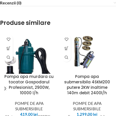
Recenzii (0)
Produse similare
Pompa apa murdara cu
Pompa apa
tocator Gospodarul
submersibila 4SKM200
Profesionist, 2900W,
putere 2KW inaltime
10000 l/h
140m debit 2400l/h
POMPE DE APA
POMPE DE APA
SUBMERSIBILE
SUBMERSIBILE
419,00
lei
1.299,00
lei