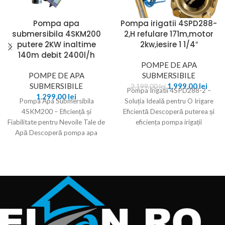
Pompa apa
Pompa irigatii 4SPD288-
submersibila 4SKM200
2,H refulare 171m,motor
putere 2KW inaltime
2kw,iesire 1 1/4″
140m debit 2400l/h
POMPE DE APA
POMPE DE APA
SUBMERSIBILE
SUBMERSIBILE
1.999,00
lei
2.199,00
lei
Pompa Irigatii 4SPD288-2 –
1.299,00
lei
Pompa Apa Submersibila
Soluția Ideală pentru O Irigare
4SKM200 – Eficiență și
Eficientă Descoperă puterea și
Fiabilitate pentru Nevoile Tale de
eficiența pompa irigații
Apă Descoperă pompa apa
4SPD288-2, proiectată pentru a
submersibila 4SKM200, o soluție