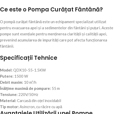
Ce este o Pompa Curățat Fântână?
O pompă curățat fântână este un echipament specializat utilizat
pentru evacuarea apei și a sedimentelor din fântâni și puțuri. Aceste
pompe sunt esențiale pentru menținerea clarității și calității apei,
prevenind acumularea de impurități care pot afecta funcționarea
fântânii.
Specificații Tehnice
Model:
QDX10-55-1.5KW
Putere:
1500 W
Debit maxim:
10 m³/h
Înălțime maximă de pompare:
55 m
Tensiune:
220V/50Hz
Material:
Carcasă din oțel inoxidabil
Tip motor:
Asincron, cu răcire cu apă
Avantajele Utilizării unei Pompe