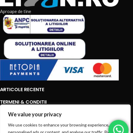
Aproape de tine
ARTICOLE RECENTE
TERMENI & CONDITII
We value your privacy
CATEGORII DE PRODUSE
We use cookies to enhance your browsing experience, serve
CATEGORII DE PRODUSE
personalised ads or content, and analyse our traffic. By