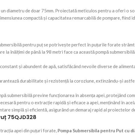
 un diametru de doar 75mm. Proiectată meticulos pentru a oferi o sol
 dimensiunea compactă și capacitatea remarcabilă de pompare, fiind id
ersibilă pentru puț se potrivește perfect în puțurile forate strâmte
la înălțimi de până la 98 metri face ca această pompă submersibilă s
constant și abundent de apă, satisfăcând nevoile diverse de aliment
rantează durabilitate și rezistență la coroziune, extinzându-și astfel
pă submersibilă previne funcționarea în absența apei, protejând com
esară pentru o extracție rapidă și eficace a apei, menținând în acel
are simplă și eficientă, asigurând un demaraj rapid al proiectelor de
u Puț 75QJD328
tracția apei din puțuri forate,
Pompa Submersibila pentru Put cu 