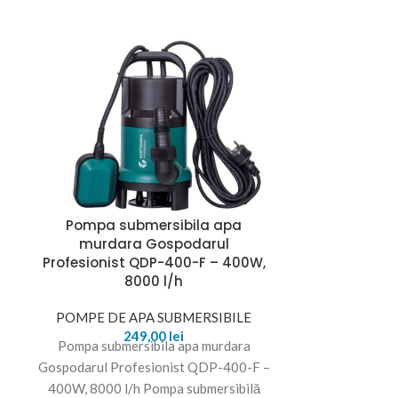
Pompa submersibila apa
Pompa subme
murdara Gospodarul
tip tun, put
Profesionist QDP-400-F – 400W,
litri/
8000 l/h
POMPE DE 
POMPE DE APA SUBMERSIBILE
Pompa submers
249,00
lei
Pompa submersibila apa murdara
Tun, 1.1 kW, 
Gospodarul Profesionist QDP-400-F –
rot/min Descr
400W, 8000 l/h Pompa submersibilă
soluți