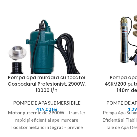
Pompa apa murdara cu tocator
Pompa apa
Gospodarul Profesionist, 2900W,
4SKM200 pute
10000 l/h
140m de
POMPE DE APA SUBMERSIBILE
POMPE DE AP
419,00
lei
1.2
Motor puternic de 2900W
– transfer
Pompa Apa Subm
rapid și eficient al apei murdare
Eficiență și Fiab
Tocator metalic integrat
– previne
Tale de Apă De
blocajele și mărunțește impuritățile
submersibila 4