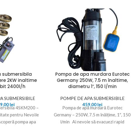
 submersibila
Pompa de apa murdara Eurotec
re 2KW inaltime
Germany 250W, 7.5 m înaltime,
bit 2400l/h
diametru 1″, 150 l/min
A SUBMERSIBILE
POMPE DE APA SUBMERSIBILE
99,00
lei
459,00
lei
ersibila 4SKM200 –
Pompa de apă murdară Eurotec
ilitate pentru Nevoile
Germany – 250W, 7.5 m înălțime, 1″, 150
scoperă pompa apa
l/min Ai nevoie să evacuezi rapid
SKM200, o soluție