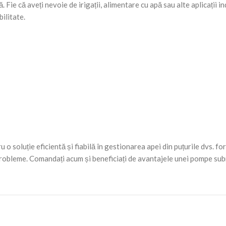
Fie că aveți nevoie de irigații, alimentare cu apă sau alte aplicații 
ilitate.
u o soluție eficientă și fiabilă în gestionarea apei din puțurile dvs. fo
 probleme. Comandați acum și beneficiați de avantajele unei pompe subm