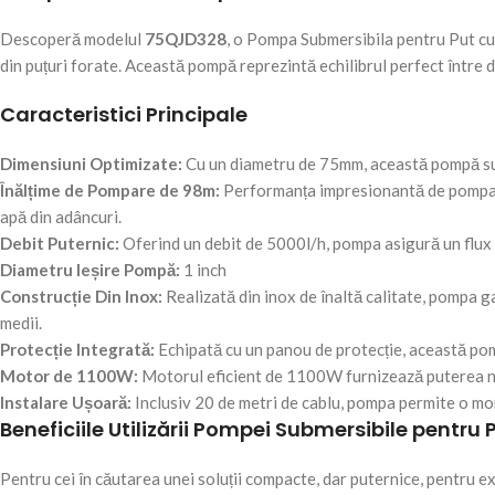
Descoperă modelul
75QJD328
, o Pompa Submersibila pentru Put cu
din puțuri forate. Această pompă reprezintă echilibrul perfect între
Caracteristici Principale
Dimensiuni Optimizate:
Cu un diametru de 75mm, această pompă subm
Înălțime de Pompare de 98m:
Performanța impresionantă de pompare 
apă din adâncuri.
Debit Puternic:
Oferind un debit de 5000l/h, pompa asigură un flux 
Diametru Ieșire Pompă:
1 inch
Construcție Din Inox:
Realizată din inox de înaltă calitate, pompa ga
medii.
Protecție Integrată:
Echipată cu un panou de protecție, această pom
Motor de 1100W:
Motorul eficient de 1100W furnizează puterea nec
Instalare Ușoară:
Inclusiv 20 de metri de cablu, pompa permite o mont
Beneficiile Utilizării Pompei Submersibile pentr
Pentru cei în căutarea unei soluții compacte, dar puternice, pentru ex