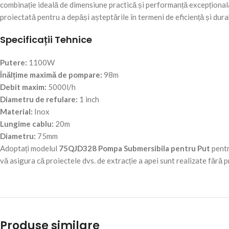
combinație ideală de dimensiune practică și performanță excepțională. 
proiectată pentru a depăși așteptările în termeni de eficiență și durab
Specificații Tehnice
Putere:
1100W
Înălțime maximă de pompare:
98m
Debit maxim:
5000l/h
Diametru de refulare:
1 inch
Material:
Inox
Lungime cablu:
20m
Diametru:
75mm
Adoptați modelul
75QJD328 Pompa Submersibila pentru Put
pentr
vă asigura că proiectele dvs. de extracție a apei sunt realizate fără
Produse similare