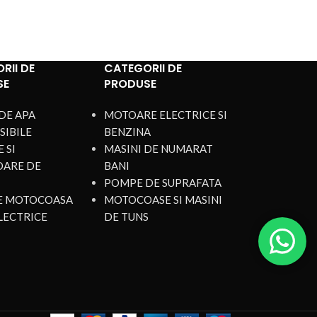
pentru apă murdară Gospodarul
Profesionist QDP-550-F este
RII DE
CATEGORII DE
SE
PRODUSE
DE APA
MOTOARE ELECTRICE SI
SIBILE
BENZINA
 SI
MASINI DE NUMARAT
OARE DE
BANI
POMPE DE SUPRAFATA
DE MOTOCOASA
MOTOCOASE SI MASINI
LECTRICE
DE TUNS