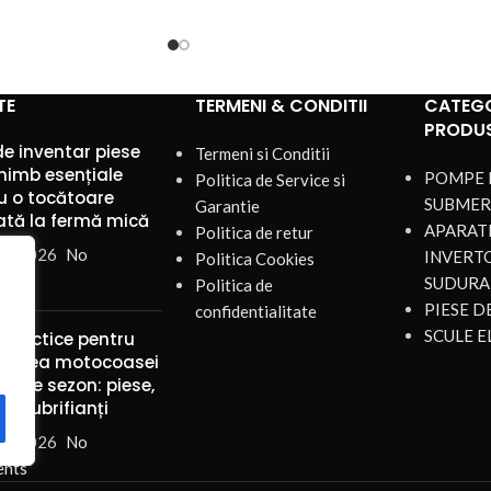
TE
TERMENI & CONDITII
CATEGO
PRODU
de inventar piese
Termeni si Conditii
himb esențiale
POMPE 
Politica de Service si
u o tocătoare
SUBMER
Garantie
ată la fermă mică
APARATE
Politica de retur
st 2026
No
INVERT
Politica Cookies
nts
SUDURA
Politica de
PIESE 
confidentialitate
SCULE E
 practice pentru
ținerea motocoasei
mp de sezon: piese,
 și lubrifianți
st 2026
No
nts