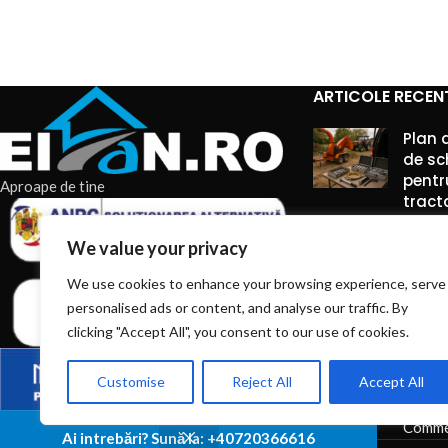
Flotor automat
– pornește și oprește
pompa în funcție de nivelul apei
Construcție durabilă
– corp din
fontă
anticorozivă
, rulmenți metalici și ax din
ARTICOLE RECEN
oțel carbon
Debit mare – 10.000 l/h
– evacuează
Plan 
de sc
rapid volume mari de apă
pentr
Alimentare la 220V
– funcționează la o
Aproape de tine
tract
priză normală, fără adaptări
7 augu
We value your privacy
Comme
We use cookies to enhance your browsing experience, serve
personalised ads or content, and analyse our traffic. By
Truse
între
clicking "Accept All", you consent to our use of cookies.
pe ti
unelte
Customise
Reject All
Accept All
7 augu
Comme
Ai intrebări? Sună la: +40720366616