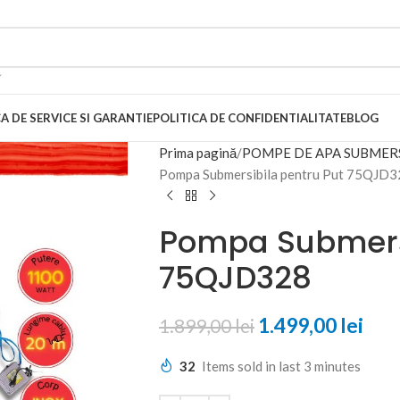
A DE SERVICE SI GARANTIE
POLITICA DE CONFIDENTIALITATE
BLOG
Prima pagină
POMPE DE APA SUBMERS
Pompa Submersibila pentru Put 75QJD3
Pompa Submersi
75QJD328
1.499,00
lei
1.899,00
lei
32
Items sold in last 3 minutes