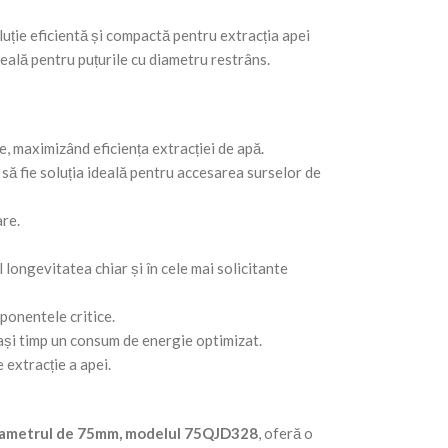
uție eficientă și compactă pentru extracția apei
eală pentru puțurile cu diametru restrâns.
, maximizând eficiența extracției de apă.
ă fie soluția ideală pentru accesarea surselor de
are.
 longevitatea chiar și în cele mai solicitante
ponentele critice.
ași timp un consum de energie optimizat.
 extracție a apei.
diametrul de 75mm, modelul 75QJD328
, oferă o