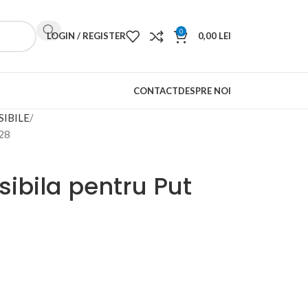
0
LOGIN / REGISTER
0,00
LEI
CONTACT
DESPRE NOI
IBILE
28
bila pentru Put