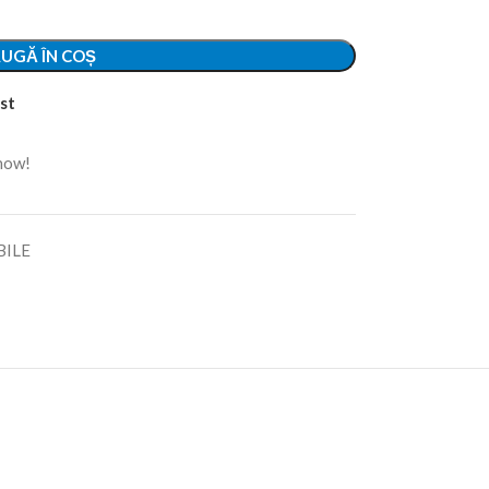
UGĂ ÎN COȘ
st
 now!
BILE