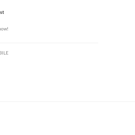
st
 now!
BILE