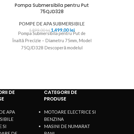
ă
Pompa Submersibila pentru Put
Pompa subm
75QJD328
Diametru 7
POMPE DE APA SUBMERSIBILE
POMPE DE 
1.499,00
lei
1.899,00
lei
1.500,
Pompa Submersibila pentru Put de
Pompa Submers
Înaltă Precizie – Diametru 75mm, Model
75QJD233 Cauț
75QJD328 Descoperă modelul
de încredere p
75QJD328, o Pompa Submersibila
a clădi
pentru Put
RII DE
CATEGORII DE
SE
PRODUSE
DE APA
MOTOARE ELECTRICE SI
SIBILE
BENZINA
 SI
MASINI DE NUMARAT
OARE DE
BANI