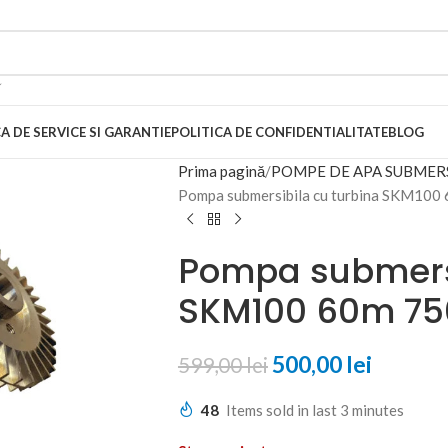
A DE SERVICE SI GARANTIE
POLITICA DE CONFIDENTIALITATE
BLOG
Prima pagină
POMPE DE APA SUBMERS
Pompa submersibila cu turbina SKM100
Pompa submersi
SKM100 60m 7
500,00
lei
599,00
lei
48
Items sold in last 3 minutes