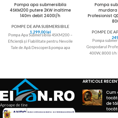
Pompa apa submersibila
Pompa sub
4SKM200 putere 2KW inaltime
murdara
140m debit 2400l/h
Profesionist 
80
POMPE DE APA SUBMERSIBILE
1.299,00
lei
POMPE DE AP
Pompa Apa Submersibila 4SKM200 –
24
Pompa submers
Eficiență și Fiabilitate pentru Nevoile
Gospodarul Profe
Tale de Apă Descoperă pompa apa
400W, 8000 l/h 
submersibila 4SKM200, o soluție
pentru apă mu
Profesionist
ARTICOLE RECEN
Cum 
tocăt
de tă
Aproape de tine
tocăto
6 augu