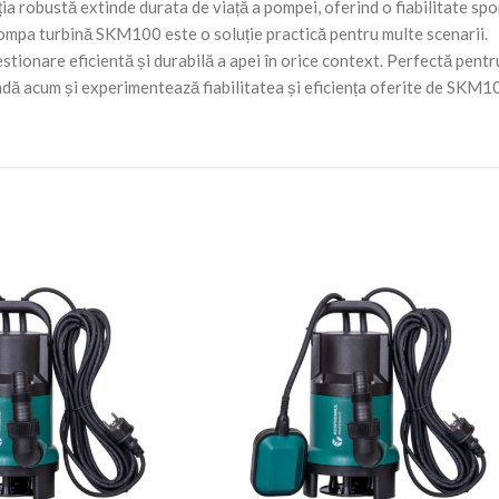
a robustă extinde durata de viață a pompei, oferind o fiabilitate spo
 pompa turbină SKM100 este o soluție practică pentru multe scenarii.
stionare eficientă și durabilă a apei în orice context. Perfectă pentru
dă acum și experimentează fiabilitatea și eficiența oferite de SKM1