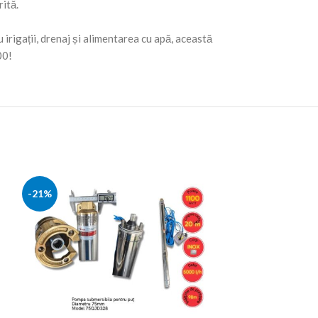
rită.
 irigații, drenaj și alimentarea cu apă, această
00!
-21%
-7%