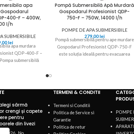
mersibila apa
Pompă Submersibilă Apă Murdar
 Gospodarul
Gospodarul Profesionist QDP-
QDP-400-F – 400W,
750-F – 750W, 14000 l/h
00 l/h
POMPE DE APA SUBMERSIBILE
A SUBMERSIBILE
279,00
lei
Pompă submersibilă pentru ape murdare
9,00
lei
ibila apa murdara
Gospodarul Profesionist QDP-750-F
sionist QDP-400-F –
este soluția ideală pentru evacuarea
Pompa submersibilă
eficientă a apei murdare din subsoluri
rdară Gospodarul
inundate,
 QDP-550-F este
TE
TERMENI & CONDITII
CATEGO
PRODU
alegi sârmă
Termeni si Conditii
or crengi și capete
POMPE 
Politica de Service si
iere pentru
SUBMER
Garantie
arele din livezi
APARATE
Politica de retur
st 2026
No
INVERT