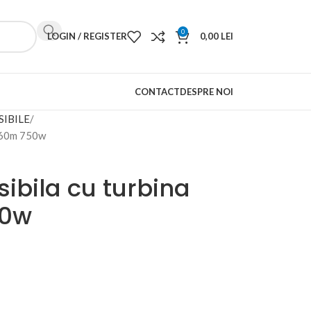
0
LOGIN / REGISTER
0,00
LEI
CONTACT
DESPRE NOI
IBILE
 60m 750w
bila cu turbina
50w