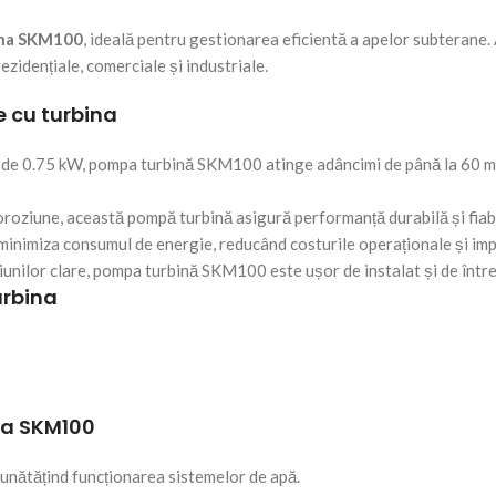
ina SKM100
, ideală pentru gestionarea eficientă a apelor subterane
rezidențiale, comerciale și industriale.
e cu turbina
 de 0.75 kW, pompa turbină SKM100 atinge adâncimi de până la 60 met
oroziune, această pompă turbină asigură performanță durabilă și fiab
nimiza consumul de energie, reducând costurile operaționale și imp
iunilor clare, pompa turbină SKM100 este ușor de instalat și de între
urbina
ina SKM100
bunătățind funcționarea sistemelor de apă.