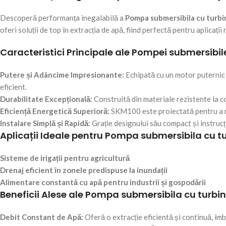
Descoperă performanța inegalabilă a
Pompa submersibila cu turb
oferi soluții de top în extracția de apă, fiind perfectă pentru aplicații 
Caracteristici Principale ale Pompei submersibil
Putere și Adâncime Impresionante:
Echipată cu un motor puternic
eficient.
Durabilitate Excepțională:
Construită din materiale rezistente la c
Eficiență Energetică Superioră:
SKM100 este proiectată pentru a mi
Instalare Simplă și Rapidă:
Grație designului său compact și instrucț
Aplicații Ideale pentru Pompa submersibila cu t
Sisteme de irigații pentru agricultură
Drenaj eficient în zonele predispuse la inundații
Alimentare constantă cu apă pentru industrii și gospodării
Beneficii Alese ale Pompa submersibila cu turb
Debit Constant de Apă:
Oferă o extracție eficientă și continuă, îm