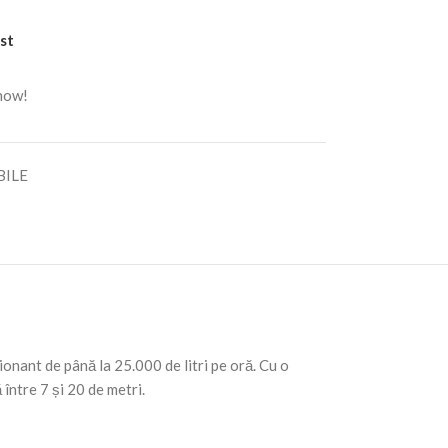
st
 now!
BILE
nant de până la 25.000 de litri pe oră. Cu o
între 7 și 20 de metri.