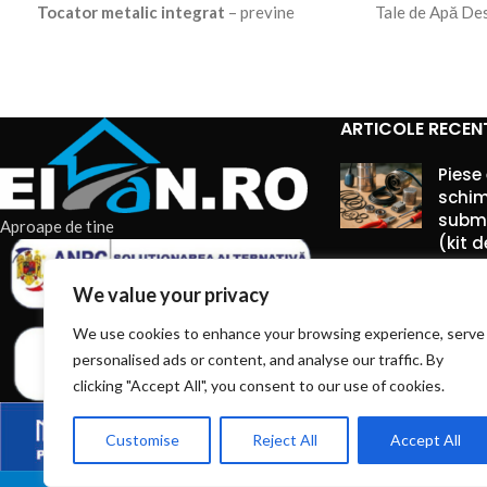
Tocator metalic integrat
– previne
Tale de Apă De
blocajele și mărunțește impuritățile
submersibila 4
Flotor automat
– pornește și oprește
pompa în funcție de nivelul apei
Construcție durabilă
– corp din
fontă
ARTICOLE RECEN
anticorozivă
, rulmenți metalici și ax din
oțel carbon
Piese
Debit mare – 10.000 l/h
– evacuează
schim
subme
rapid volume mari de apă
Aproape de tine
(kit 
Alimentare la 220V
– funcționează la o
priză normală, fără adaptări
7 augu
We value your privacy
Comme
We use cookies to enhance your browsing experience, serve
Ghid 
personalised ads or content, and analyse our traffic. By
electr
clicking "Accept All", you consent to our use of cookies.
pentr
repar
Customise
Reject All
Accept All
7 augu