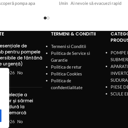
scoperă pompa apa
l/min Ai nevoie să evacuezi rapid
SKM200, o soluție
TE
TERMENI & CONDITII
CATEGO
PRODU
 esențiale de
Termeni si Conditii
b pentru pompele
POMPE 
Politica de Service si
rsibile de fântână
SUBMER
Garantie
de urgență)
APARATE
Politica de retur
st 2026
No
INVERT
Politica Cookies
nts
SUDURA
Politica de
PIESE 
confidentialitate
SCULE E
de selecție a
ozilor și sârmei
u sudură la
ații remorcă
st 2026
No