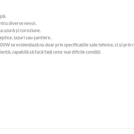
pă.
ntru diverse nevoi.
la uzură și coroziune.
ptice, iazuri sau șantiere.
0W se evidențiază nu doar prin specificațiile sale tehnice, ci și prin
tă, capabilă să facă față celor mai dificile condiții.