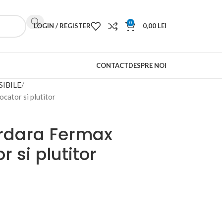
0
LOGIN / REGISTER
0,00
LEI
CONTACT
DESPRE NOI
IBILE
ator si plutitor
dara Fermax
 si plutitor