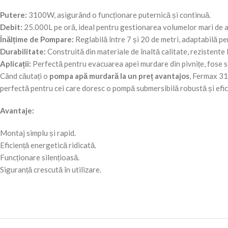
Putere:
3100W, asigurând o funcționare puternică și continuă.
Debit:
25.000L pe oră, ideal pentru gestionarea volumelor mari de a
Înălțime de Pompare:
Reglabilă între 7 și 20 de metri, adaptabilă pe
Durabilitate:
Construită din materiale de înaltă calitate, rezistente 
Aplicații:
Perfectă pentru evacuarea apei murdare din pivnițe, fose se
Când căutați o
pompa apă murdară la un preț avantajos
, Fermax 310
perfectă pentru cei care doresc o pompă submersibilă robustă și eficien
Avantaje:
Montaj simplu și rapid.
Eficiență energetică ridicată.
Funcționare silențioasă.
Siguranță crescută în utilizare.