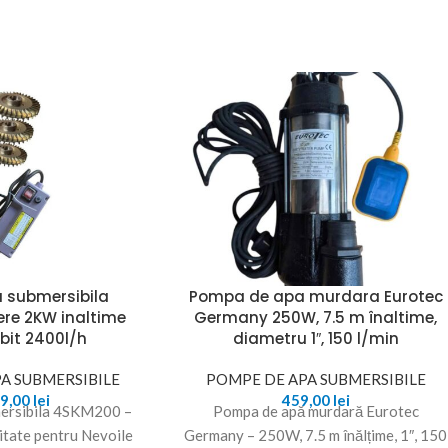
 submersibila
Pompa de apa murdara Eurotec
re 2KW inaltime
Germany 250W, 7.5 m înaltime,
bit 2400l/h
diametru 1″, 150 l/min
A SUBMERSIBILE
POMPE DE APA SUBMERSIBILE
99,00
lei
459,00
lei
ersibila 4SKM200 –
Pompa de apă murdară Eurotec
ilitate pentru Nevoile
Germany – 250W, 7.5 m înălțime, 1″, 150