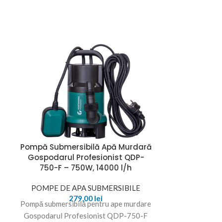
Pompă Submersibilă Apă Murdară
Pompa Sub
Gospodarul Profesionist QDP-
750W, 32
750-F – 750W, 14000 l/h
POMPE DE APA SUBMERSIBILE
POMPE DE 
279,00
lei
Pompă submersibilă pentru ape murdare
Pompa Subme
Gospodarul Profesionist QDP-750-F
Performanță F