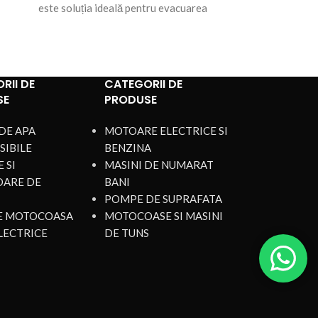
este soluția ideală pentru evacuarea
Diverse Pom
eficientă a apei murdare din subsoluri
soluția ideal
inundate,
RII DE
CATEGORII DE
SE
PRODUSE
DE APA
MOTOARE ELECTRICE SI
SIBILE
BENZINA
 SI
MASINI DE NUMARAT
OARE DE
BANI
POMPE DE SUPRAFATA
DE MOTOCOASA
MOTOCOASE SI MASINI
LECTRICE
DE TUNS