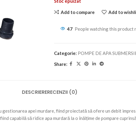
Stoc epuizat
Add to compare
Add to wishli
47
People watching this product
Categorie:
POMPE DE APA SUBMERSI
Share:
DESCRIERE
RECENZII (0)
estionarea apei murdare, fiind proiectată să ofere un debit impresio
iind capabilă să ridice apa murdară la o înălțime de pompare cuprinsă 