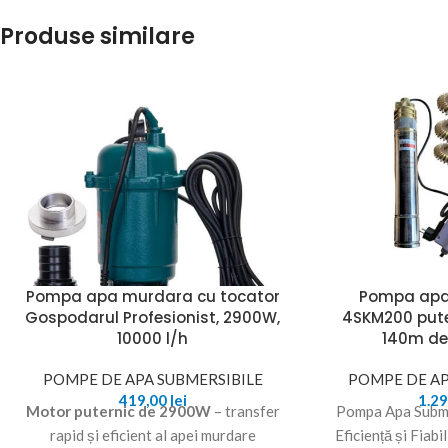
Produse similare
Pompa apa murdara cu tocator
Pompa apa
Gospodarul Profesionist, 2900W,
4SKM200 pute
10000 l/h
140m de
POMPE DE APA SUBMERSIBILE
POMPE DE AP
419,00
lei
1.2
Motor puternic de 2900W
– transfer
Pompa Apa Subm
rapid și eficient al apei murdare
Eficiență și Fiab