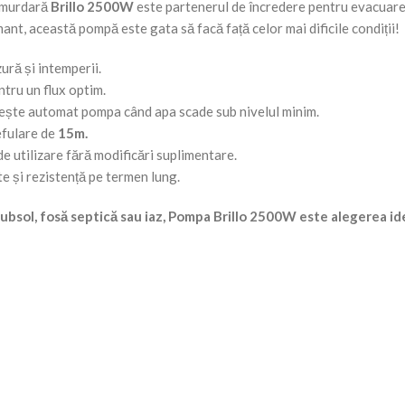
ă murdară
Brillo 2500W
este partenerul de încredere pentru evacuarea 
ant, această pompă este gata să facă față celor mai dificile condiții!
ură și intemperii.
ntru un flux optim.
ește automat pompa când apa scade sub nivelul minim.
efulare de
15m.
de utilizare fără modificări suplimentare.
ate și rezistență pe termen lung.
subsol, fosă septică sau iaz, Pompa Brillo 2500W este alegerea id