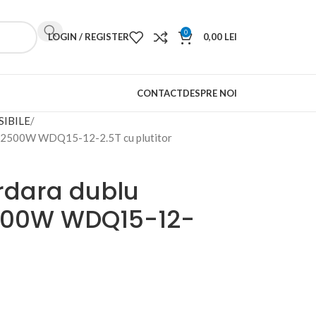
0
LOGIN / REGISTER
0,00
LEI
CONTACT
DESPRE NOI
IBILE
lo 2500W WDQ15-12-2.5T cu plutitor
dara dublu
 2500W WDQ15-12-