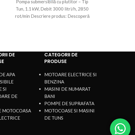
Pompa submersibilă cu plutitor – Tip
Pompa Subme
Tun, 1.1 kW, Debit 3000 litri/h, 2850
Performanță F
rot/min Descriere produs: Descoperă
Diverse Pom
soluția perfectă pentru
soluția ideal
RII DE
CATEGORII DE
SE
PRODUSE
DE APA
MOTOARE ELECTRICE SI
SIBILE
BENZINA
 SI
MASINI DE NUMARAT
OARE DE
BANI
POMPE DE SUPRAFATA
DE MOTOCOASA
MOTOCOASE SI MASINI
LECTRICE
DE TUNS