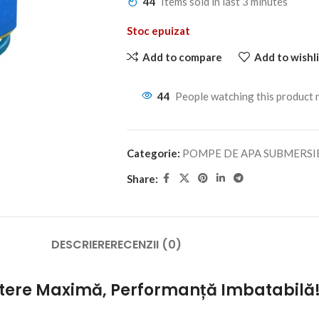
44
Items sold in last 3 minutes
Stoc epuizat
Add to compare
Add to wishli
44
People watching this product
Categorie:
POMPE DE APA SUBMERSI
Share:
DESCRIERE
RECENZII (0)
tere Maximă, Performanță Imbatabilă