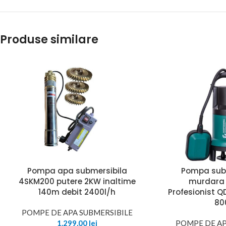
Produse similare
Pompa apa submersibila
Pompa sub
4SKM200 putere 2KW inaltime
murdara
140m debit 2400l/h
Profesionist 
80
POMPE DE APA SUBMERSIBILE
1.299,00
lei
POMPE DE AP