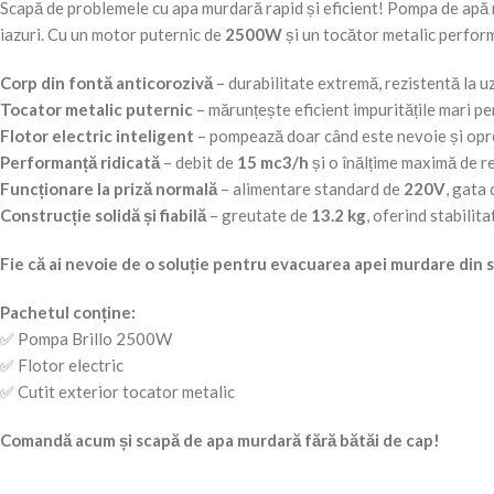
Scapă de problemele cu apa murdară rapid și eficient! Pompa de ap
iazuri. Cu un motor puternic de
2500W
și un tocător metalic perform
Corp din fontă anticorozivă
– durabilitate extremă, rezistentă la uz
Tocator metalic puternic
– mărunțește eficient impuritățile mari pe
Flotor electric inteligent
– pompează doar când este nevoie și opr
Performanță ridicată
– debit de
15 mc3/h
și o înălțime maximă de r
Funcționare la priză normală
– alimentare standard de
220V
, gata 
Construcție solidă și fiabilă
– greutate de
13.2 kg
, oferind stabilit
Fie că ai nevoie de o soluție pentru evacuarea apei murdare din 
Pachetul conține:
✅ Pompa Brillo 2500W
✅ Flotor electric
✅ Cutit exterior tocator metalic
Comandă acum și scapă de apa murdară fără bătăi de cap!