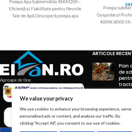
Pompa Apa Submersibila 4SKM200 –
24
Pompa submers
Eficiență și Fiabilitate pentru Nevoile
Gospodarul Profe
Tale de Apă Descoperă pompa apa
400W, 8000 l/h 
submersibila 4SKM200, o soluție
pentru apă mu
Profesionist
ARTICOLE RECEN
Plan 
de sc
pentr
Aproape de tine
tract
7 augu
We value your privacy
Comme
We use cookies to enhance your browsing experience, serve
Truse
personalised ads or content, and analyse our traffic. By
între
clicking "Accept All", you consent to our use of cookies.
pe ti