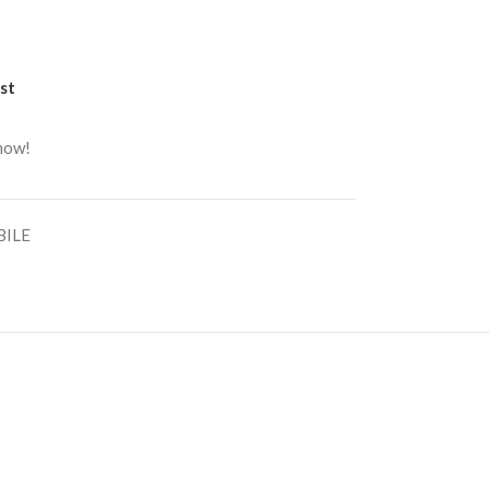
st
 now!
BILE
!