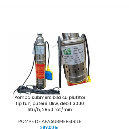
ă
Pompa submersibila cu plutitor
Pompa Sub
tip tun, putere 1.1kw, debit 3000
750W, 32
litri/h, 2850 rot/min
POMPE DE APA SUBMERSIBILE
POMPE DE 
289,00
lei