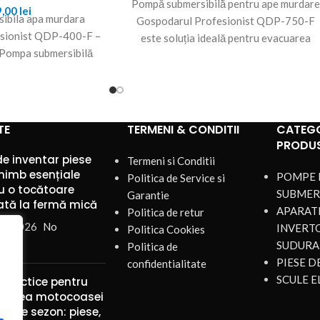
Pompă submersibilă pentru ape murdare
9,00
lei
ibila apa murdara
Gospodarul Profesionist QDP-750-F
sionist QDP-400-F –
este soluția ideală pentru evacuarea
Pompa submersibilă
eficientă a apei murdare din subsoluri
rdară Gospodarul
inundate,
 QDP-550-F este
TE
TERMENI & CONDITII
CATEGO
PRODU
de inventar piese
Termeni si Conditii
himb esențiale
POMPE 
Politica de Service si
u o tocătoare
SUBMER
Garantie
ată la fermă mică
APARATE
Politica de retur
st 2026
No
INVERT
Politica Cookies
nts
SUDURA
Politica de
PIESE 
confidentialitate
SCULE E
 practice pentru
ținerea motocoasei
mp de sezon: piese,