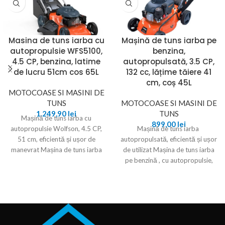
Masina de tuns iarba cu
Mașină de tuns iarba pe
autopropulsie WFS5100,
benzina,
4.5 CP, benzina, latime
autopropulsată, 3.5 CP,
de lucru 51cm cos 65L
132 cc, lățime tăiere 41
cm, coș 45L
MOTOCOASE SI MASINI DE
TUNS
MOTOCOASE SI MASINI DE
1.249,90
lei
TUNS
Mașină de tuns iarba cu
899,00
lei
autopropulsie Wolfson, 4.5 CP,
Mașină de tuns iarba
51 cm, eficientă și ușor de
autopropulsată, eficientă și ușor
manevrat Mașina de tuns iarba
de utilizat Mașina de tuns iarba
pe benzină , cu autopropulsie,
putere