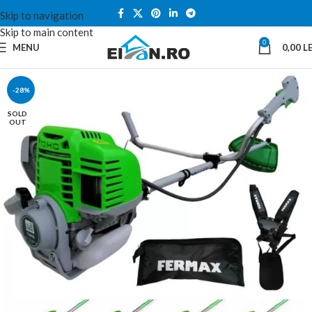
Skip to navigation
Skip to main content
0
MENU
0,00
LE
-28%
SOLD
OUT