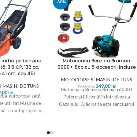
-30%
 iarba pe benzina,
Motocoasa Benzina Broman
, 3.5 CP, 132 cc,
6000+ 8cp cu 5 accesorii incluse
e 41 cm, coș 45L
MOTOCOASE SI MASINI DE TUNS
 MASINI DE TUNS
349,00
lei
499,00
lei
Motocoasa Benzina Broman 6000+
9,00
lei
arba autopropulsată,
Putere și Eficiență în Întreținerea
 de utilizat Mașina de
Gazonului Grădina ta este sanctuarul
ină , cu autopropulsie,
tău personal și îngrijirea acesteia
utere
necesită