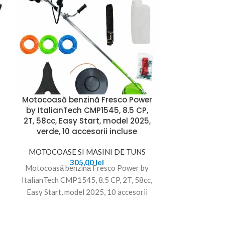
Motocoasă benzină Fresco Power
MOTOCOA
by ItalianTech CMP1545, 8.5 CP,
PROFESIO
2T, 58cc, Easy Start, model 2025,
accesorii 
verde, 10 accesorii incluse
MOTOCOASE
MOTOCOASE SI MASINI DE TUNS
Motocoa
305,00
lei
Motocoasă benzină Fresco Power by
Performanță și
ItalianTech CMP1545, 8.5 CP, 2T, 58cc,
Tău Motocoa
Easy Start, model 2025, 10 accesorii
dotată cu 
incluse Motocoasa pe