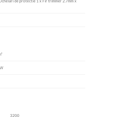
Ochelari de protectie 1 x Fir trimmer 2.7mm x
m³
kW
3200