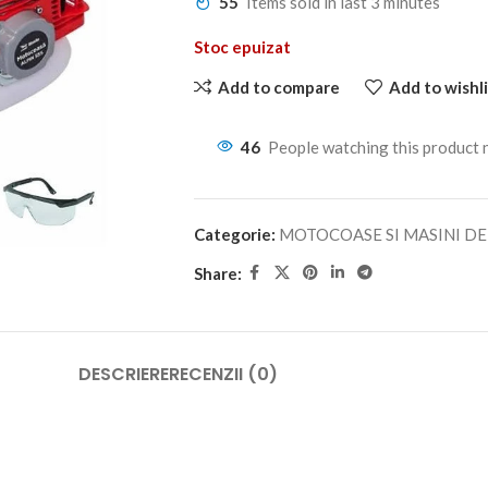
55
Items sold in last 3 minutes
Stoc epuizat
Add to compare
Add to wishli
46
People watching this product
Categorie:
MOTOCOASE SI MASINI DE
Share:
DESCRIERE
RECENZII (0)