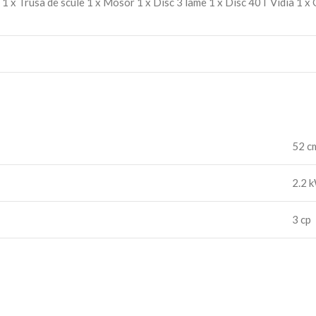
1 x Trusa de scule 1 x Mosor 1 x Disc 3 lame 1 x Disc 40T Vidia 1 x 
52 c
2.2 
3 cp