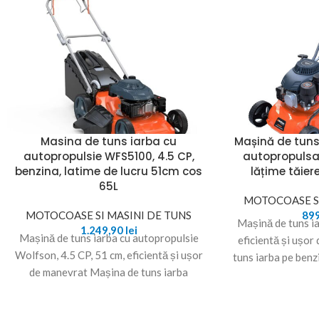
Masina de tuns iarba cu
Mașină de tuns
autopropulsie WFS5100, 4.5 CP,
autopropulsată
benzina, latime de lucru 51cm cos
lățime tăier
65L
MOTOCOASE SI
MOTOCOASE SI MASINI DE TUNS
89
Mașină de tuns i
1.249,90
lei
Mașină de tuns iarba cu autopropulsie
eficientă și ușor
Wolfson, 4.5 CP, 51 cm, eficientă și ușor
tuns iarba pe benz
de manevrat Mașina de tuns iarba
p