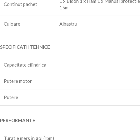
1 x Bidon 1 x Ham 1 x Manusi protectie 
Continut pachet
15m
Culoare
Albastru
SPECIFICATII TEHNICE
Capacitate cilindrica
Putere motor
Putere
PERFORMANTE
Turatie mers in gol (rpm)