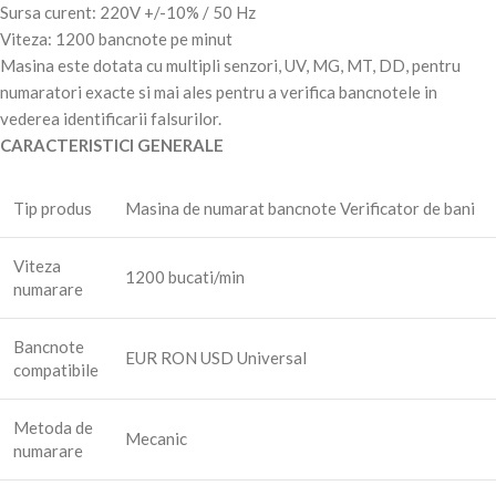
Sursa curent: 220V +/-10% / 50 Hz
Viteza: 1200 bancnote pe minut
Masina este dotata cu multipli senzori, UV, MG, MT, DD, pentru
numaratori exacte si mai ales pentru a verifica bancnotele in
vederea identificarii falsurilor.
CARACTERISTICI GENERALE
Tip produs
Masina de numarat bancnote Verificator de bani
Viteza
1200 bucati/min
numarare
Bancnote
EUR RON USD Universal
compatibile
Metoda de
Mecanic
numarare