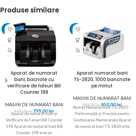
Produse similare
-11%
-15%
Aparat de numarat
Aparat numarat bani
bani, bacnote cu
TS-2820, 1000 bancnote
verificare de falsuri Bill
pe minut
Counter 198
MASINI DE NUMARAT BANI
MASINI DE NUMARAT BANI
850,00
lei
999,00
lei
Aparat Numarat Bani TS-2820 –
799,00
lei
899,00
lei
Aparat de numarat bani și
Performanță și Precizie pentru
Verificare de Falsuri Bill Counter
Gestionarea Numerarului Aparat
198 Aparat de numarat bani Bill
de numarat bani TS-2820 este
Counter 198 este un
un dispozitiv fiabil