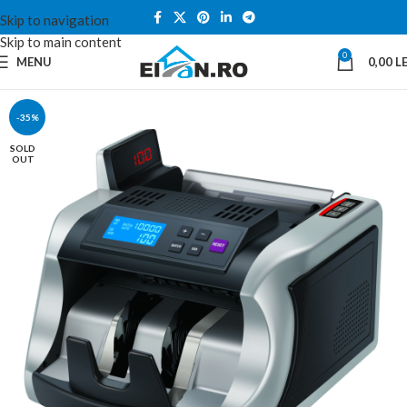
Skip to navigation
Skip to main content
0
MENU
0,00
LE
-35%
SOLD
OUT