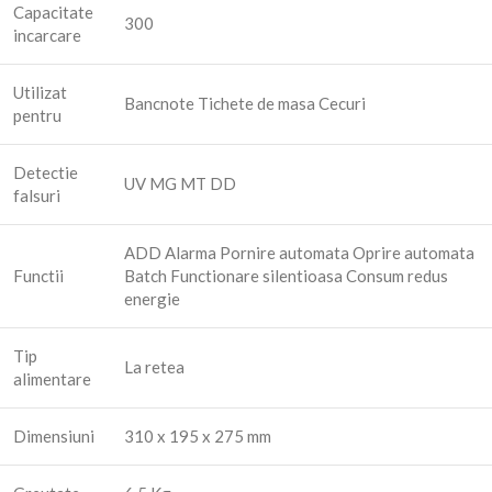
Capacitate
300
incarcare
Utilizat
Bancnote Tichete de masa Cecuri
pentru
Detectie
UV MG MT DD
falsuri
ADD Alarma Pornire automata Oprire automata
Functii
Batch Functionare silentioasa Consum redus
energie
Tip
La retea
alimentare
Dimensiuni
310 x 195 x 275 mm